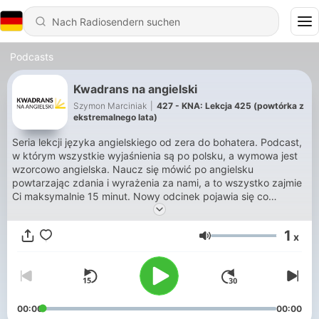
Podcasts
Kwadrans na angielski
Szymon Marciniak
|
427 - KNA: Lekcja 425 (powtórka z
ekstremalnego lata)
Seria lekcji języka angielskiego od zera do bohatera. Podcast,
w którym wszystkie wyjaśnienia są po polsku, a wymowa jest
wzorcowo angielska. Naucz się mówić po angielsku
powtarzając zdania i wyrażenia za nami, a to wszystko zajmie
Ci maksymalnie 15 minut. Nowy odcinek pojawia się co
czwartek. Jeżeli doceniasz moją pracę nad podcastem, to
zostań Patronem KNA dzięki stronie
1
x
www.patronite.pl/kwadrans. Nie wiesz czym jest Patronite?
Lautstärke
Posłuchaj specjalnego odcinka:
https://kwadransnaangielski.pl/wsparcie
#polskipodcast
00:00
00:00