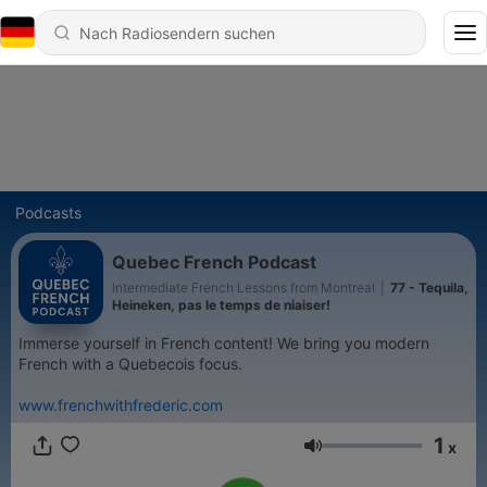
Podcasts
Quebec French Podcast
Intermediate French Lessons from Montreal
|
77 - Tequila,
Heineken, pas le temps de niaiser!
Immerse yourself in French content! We bring you modern
French with a Quebecois focus.
www.frenchwithfrederic.com
1
x
Lautstärke