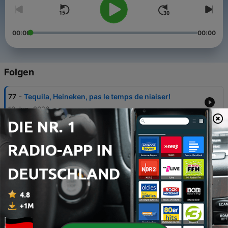
00:00
00:00
Folgen
-
77
Tequila, Heineken, pas le temps de niaiser!
10 Jun. 2026
-
76
Montréal ou Québec? (pour une immersion)
26 Mai 2026
-
75
Ce qui me fait vibrer à Montréal
22 Mai 2026
-
74
Why don't Québécois identify as Canadians?
12 Mai 2026
-
73
How different is Quebec French?