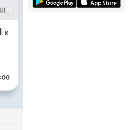
الل
1
x
:00