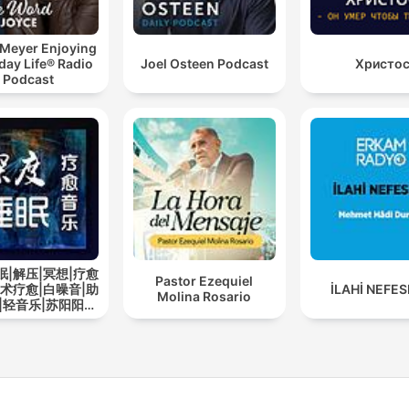
 Meyer Enjoying
day Life® Radio
Joel Osteen Podcast
Христо
Podcast
眠|解压|冥想|疗愈
Pastor Ezequiel
艺术疗愈|白噪音|助
İLAHİ NEFE
Molina Rosario
|轻音乐|苏阳阳频
道