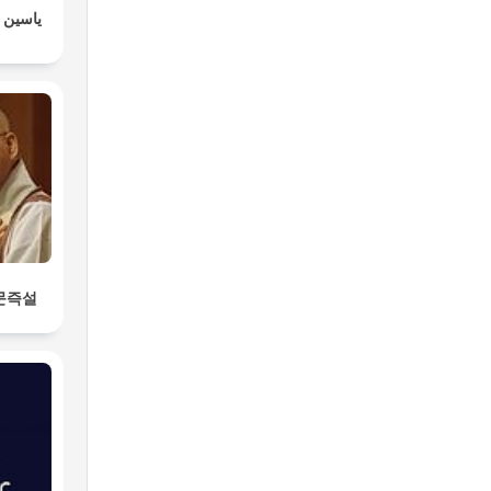
ياسين ا
문즉설