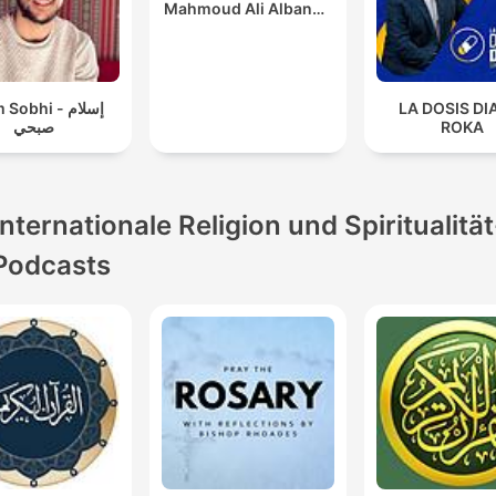
Mahmoud Ali Albanna
- Rewayat Hafs A'n
Sobhi - إسلام
LA DOSIS DI
صبحي
ROKA
Internationale Religion und Spiritualität
Podcasts