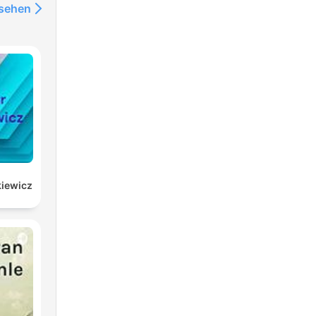
nsehen
kiewicz