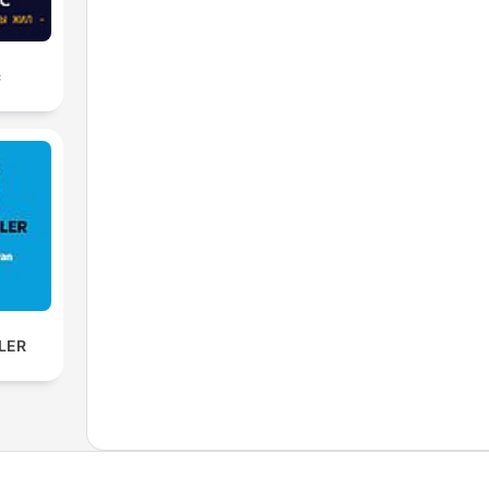
с
SLER