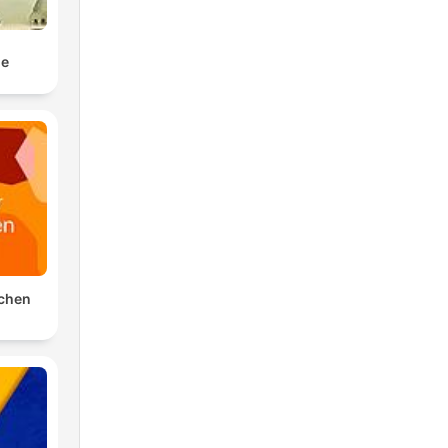
le
schen