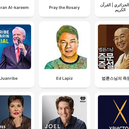
لجزائري | القرآن
ran Al-kareem
Pray the Rosary
الكريم
Juanribe
Ed Lapiz
법륜스님의 즉