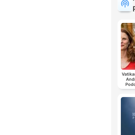
Vatika
And
Podc