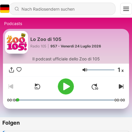
Podcasts
Lo Zoo di 105
Radio 105
|
957 - Venerdì 24 Luglio 2026
Il podcast ufficiale dello Zoo di 105
1
x
Lautstärke
00:00
00:00
Folgen