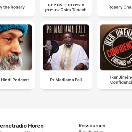
עושים תנ"ך עם יותם
y the Rosary
Rosary Cha
שטיינמן Osim Tanach
Iker Jimén
 Hindi Podcast
Pr Madiama Fall
Confidenci
ternetradio Hören
Ressourcen
Broadcasters