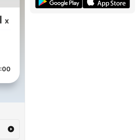
1
x
:00