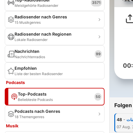
3571
Meistgehörte Radiosender
Radiosender nach Genres
15 Musikgenres
Radiosender nach Regionen
Lokale Radiosender
Nachrichten
99
Nachrichtenradios
00
Empfohlen
Liste der besten Radiosender
Podcasts
Top-Podcasts
50
Beliebteste Podcasts
Folgen
Podcasts nach Genres
18 Themengenres
-
48
نات
Musik
07 Aug.