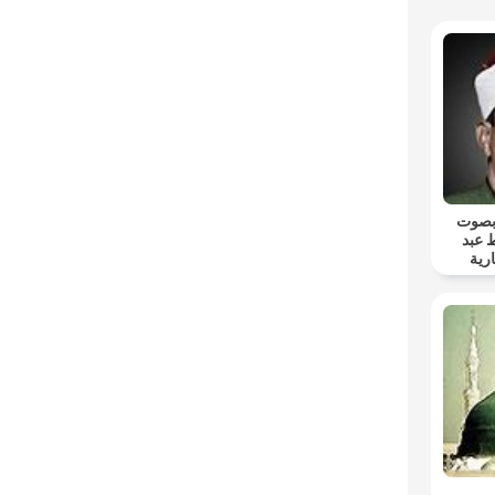
 بصوت
 عبد
رية