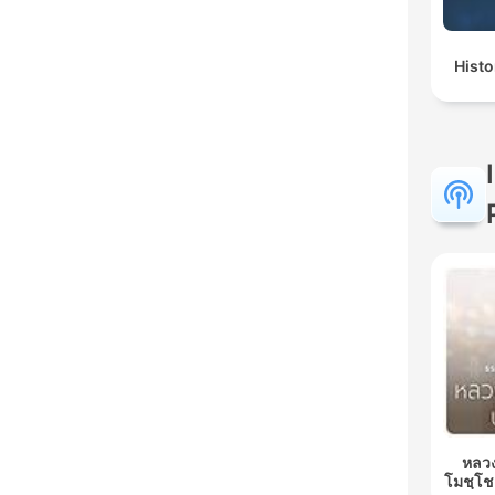
Histo
หลวง
โมชฺโช