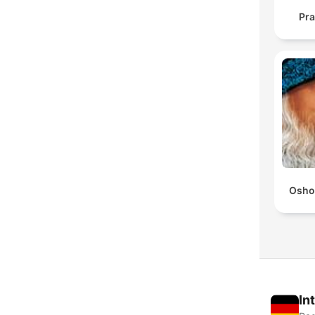
Pra
Osho
In