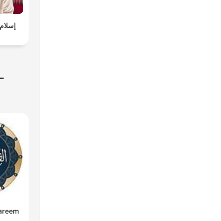
-
kareem