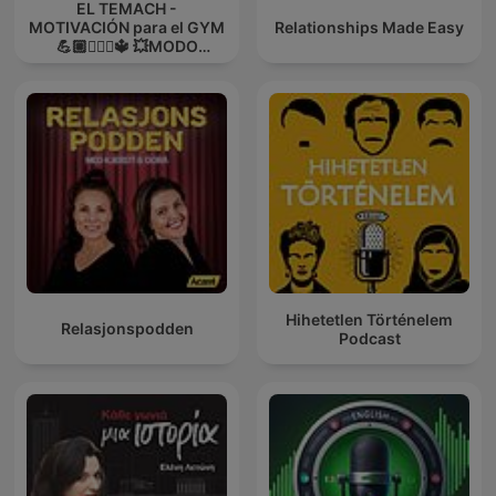
EL TEMACH -
MOTIVACIÓN para el GYM
Relationships Made Easy
💪🏼🏋🏻‍♀🔱 💥MODO
GUERRA💥
Hihetetlen Történelem
Relasjonspodden
Podcast