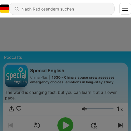
Podcasts
Special English
China Plus
|
1530 - China's space crew assesses
emergency choices, emotions in long-stay study
The world is changing fast, but you can learn it at a slower
pace.
1
x
Lautstärke