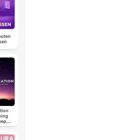
nuten
sen
tion
xing
eep,
 &
n