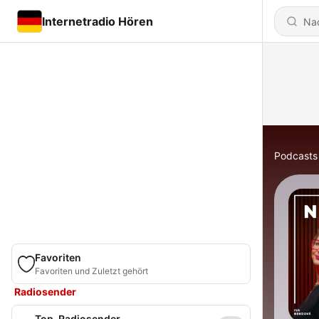
Internetradio Hören
Podcasts
Favoriten
Favoriten und Zuletzt gehört
Radiosender
Top-Radiosender