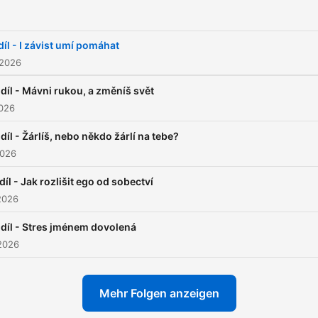
 díl - I závist umí pomáhat
 2026
 díl - Mávni rukou, a změníš svět
2026
 díl - Žárlíš, nebo někdo žárlí na tebe?
2026
 díl - Jak rozlišit ego od sobectví
2026
 díl - Stres jménem dovolená
2026
Mehr Folgen anzeigen