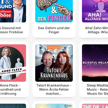
 & Gesund mit
Das Gehirn und der
Aha! Zehn Mi
essor Froböse
Finger
Alltags-Wis
 Anne Fleck -
Tatort Krankenhaus -
Sleep Medita
undheit und
Wenn Ärzte Fehler
Music - Rela
Ernährung
machen...
Music for Sl
Meditation
Relaxatio