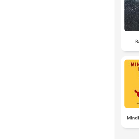
R
Mindf