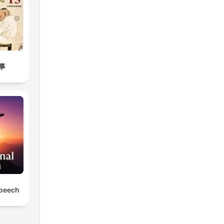
事
Speech