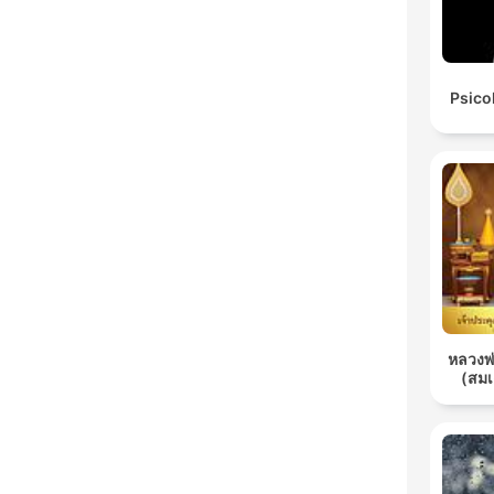
Psico
หลวงพ่อ
(สม