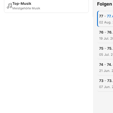
Top-Musik
Folgen
Meistgehörte Musik
-
77
77.
02 Aug.
-
76
76.
19 Jul. 
-
75
75.
05 Jul. 
-
74
74.
21 Jun. 
-
73
73.
07 Jun. 