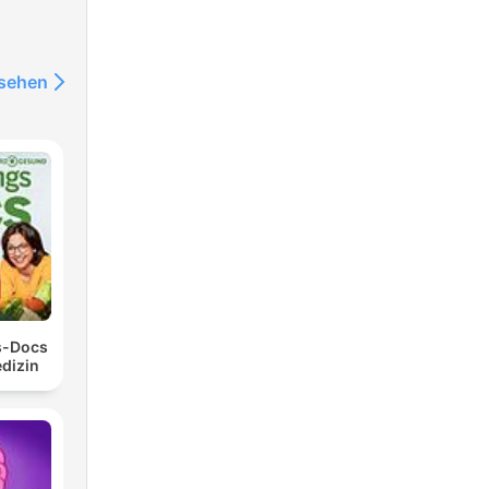
nsehen
s-Docs
edizin