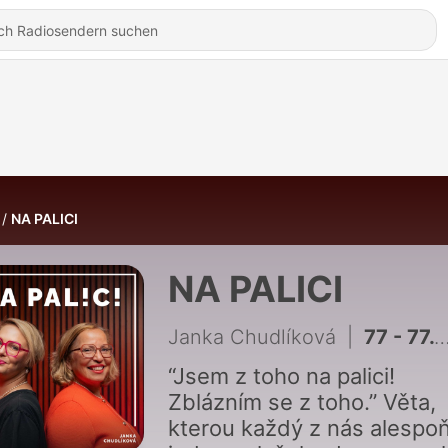
NA PALICI
NA PALICI
Janka Chudlíková
|
77 - 77. díl - I závist umí pomáhat
“Jsem z toho na palici!
Zblázním se z toho.” Věta,
kterou každý z nás alespo