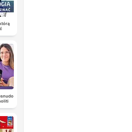
którą
ć
Desnudo
liti