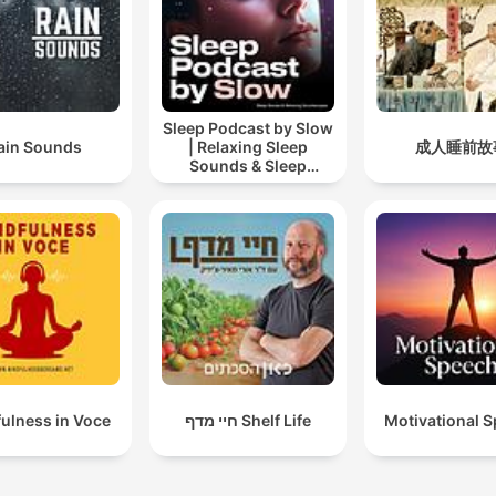
Sleep Podcast by Slow
ain Sounds
| Relaxing Sleep
成人睡前故
Sounds & Sleep
Stories | Nature Sound
For Sleep | ASMR
ulness in Voce
חיי מדף Shelf Life
Motivational 