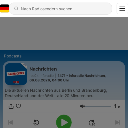
Podcasts
Nachrichten
rbb24 Inforadio
|
1471 - Inforadio Nachrichten,
06.08.2026, 04:00 Uhr
Die aktuellen Nachrichten aus Berlin und Brandenburg,
Deutschland und der Welt - alle 20 Minuten neu.
1
x
Lautstärke