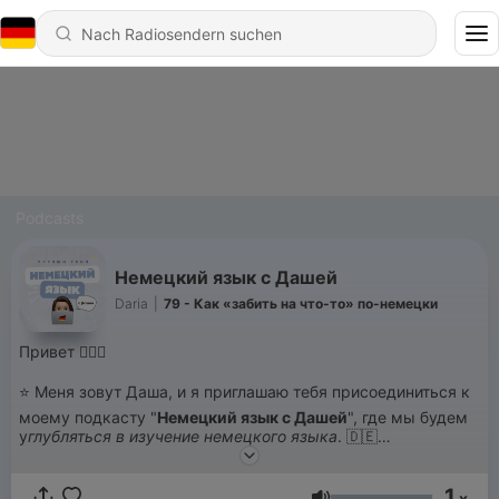
Podcasts
Немецкий язык с Дашей
Daria
|
79 - Как «забить на что-то» по-немецки
Привет 🙋🏽‍♀️
⭐️ Меня зовут Даша, и я приглашаю тебя присоединиться к
моему подкасту "
Немецкий язык с Дашей
", где мы будем
у
глубляться в изучение немецкого языка
. 🇩🇪
⭐️ В каждом коротком, но насыщенном выпуске мы
1
x