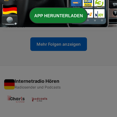
24 Jun. 2026
-
APP HERUNTERLADEN
75
У меня такое чувство, БУДТО я что-то забыла...
(как)будто в немецком
10 Jun. 2026
Mehr Folgen anzeigen
Internetradio Hören
Radiosender und Podcasts