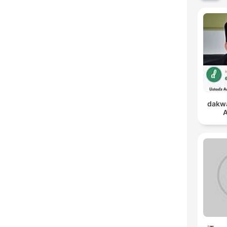
dakwa
A