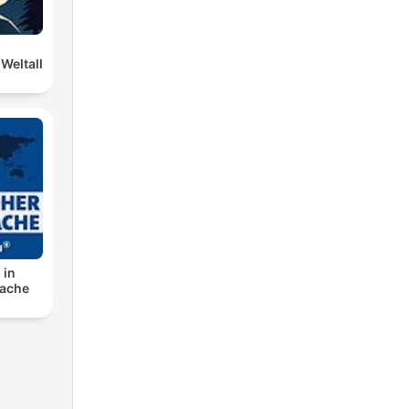
Weltall
 in
rache