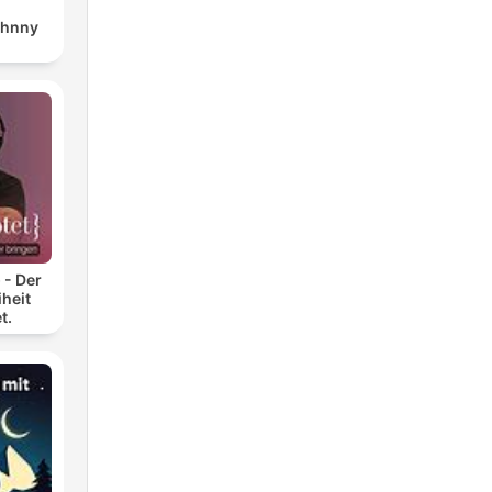
ohnny
 - Der
heit
t.