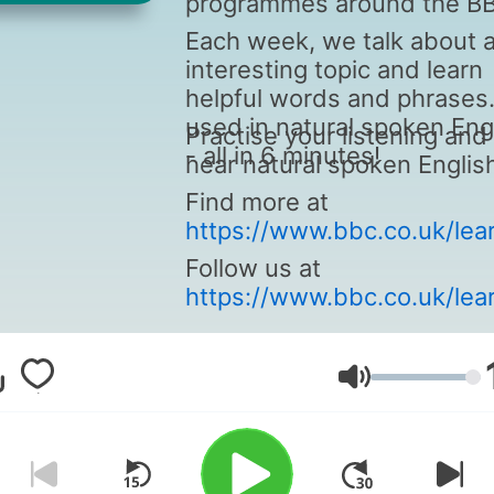
programmes around the B
Each week, we talk about 
interesting topic and learn
helpful words and phrases
used in natural spoken Eng
Practise your listening and
- all in 6 minutes!
hear natural spoken Englis
Find more at
https://www.bbc.co.uk/lea
Follow us at
https://www.bbc.co.uk/lear
Lautstärke