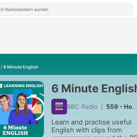
6 Minute English
6 Minute Englis
BBC Radio
|
559 - How do climate scientists make predictions?
Learn and practise useful
English with clips from