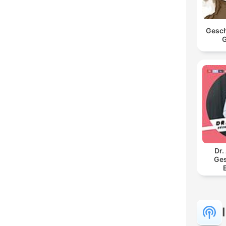
Gesch
G
Dr.
Ges