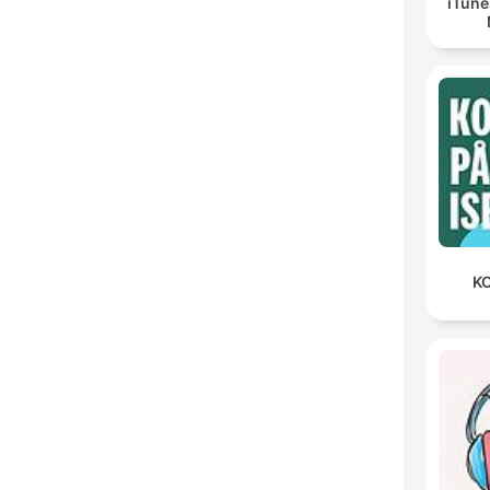
iTune
KO