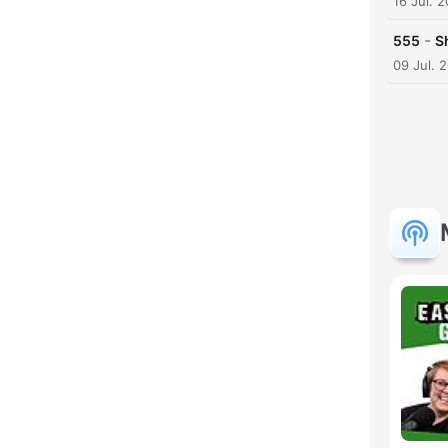
16 Jul. 
-
555
S
09 Jul. 