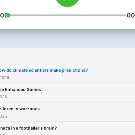
:00
00
ow do climate scientists make predictions?
 2026
he Enhanced Games
2026
hildren in warzones
2026
hat's in a footballer's brain?