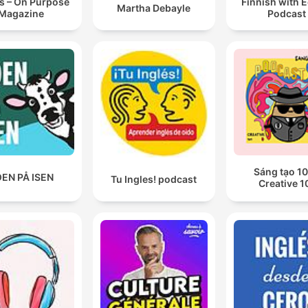
s – On Purpose
Finnish with 
Martha Debayle
Magazine
Podcast
Sáng tạo 10
EN PÅ ISEN
Tu Ingles! podcast
Creative 1