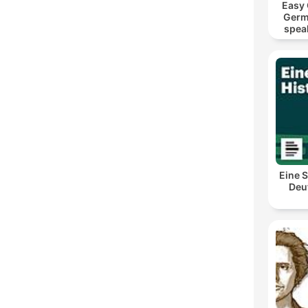
Easy
Germ
spea
Mut
Eine S
Deu