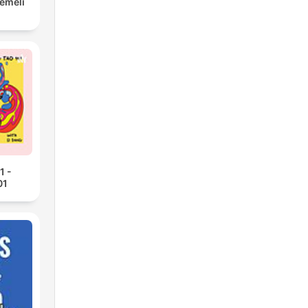
Eemeli
1 -
01