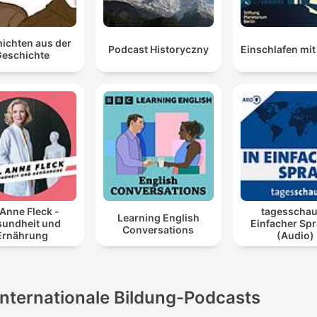
ichten aus der
Podcast Historyczny
Einschlafen mit 
eschichte
 Anne Fleck -
tagesschau
Learning English
undheit und
Einfacher Sp
Conversations
Ernährung
(Audio)
Internationale Bildung-Podcasts