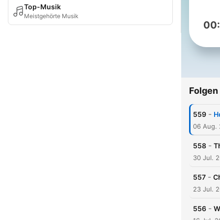
Top-Musik
Meistgehörte Musik
00
Folgen
-
559
H
06 Aug.
-
558
T
30 Jul. 
-
557
C
23 Jul. 
-
556
W