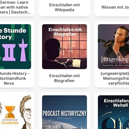
 German: Learn
Einschlafen mit
an with native
Wissen mit J
Wikipedia
kers | Deutsch
lernen mit
tersprachlern
tunde History -
{ungeskriptet}
Einschlafen mit
tschlandfunk
Meinungsfrei
Biografien
Nova
verpflichte