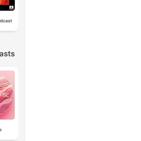
odcast
asts
e