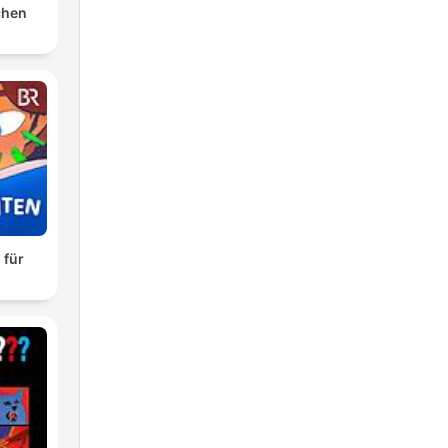
chen
 für