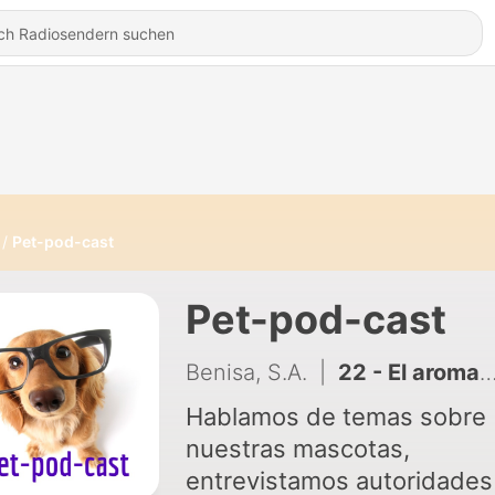
Pet-pod-cast
Pet-pod-cast
Benisa, S.A.
|
22 - El aroma de la conexión: perros y olores humanos familiares
Hablamos de temas sobre
nuestras mascotas,
entrevistamos autoridades