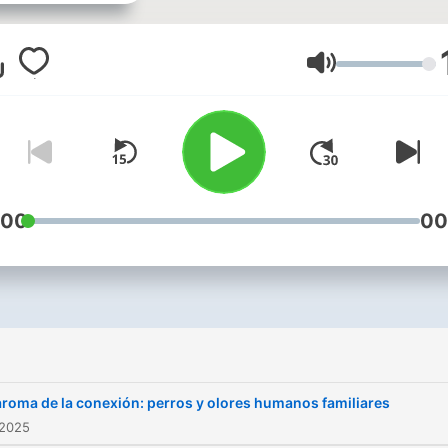
salud, alimentación,
entrenamiento positivo, etc
Nuestro podcast está
Lautstärke
disponible en varias
plataformas como Google
Podcasts, Apple Podcasts,
Radio Republic, Spotify,
Stitcher, Breaker, Overcast
:00
00
Pocketcast, Anchor Podcas
entre otras plataformas. Pu
el link de su buscador de
podcast favorito.
aroma de la conexión: perros y olores humanos familiares
 2025