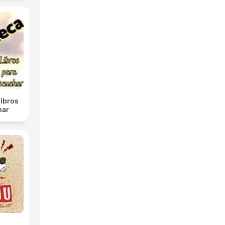
libros
har