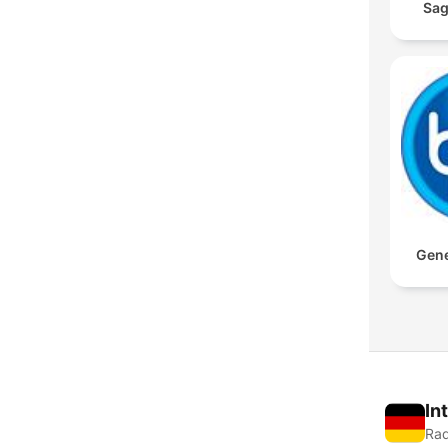
Sag
Gene
In
Rad