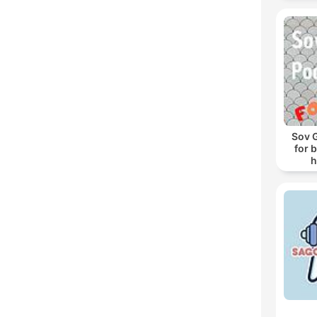
Sov 
for 
h
s