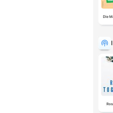
Die M
Ros