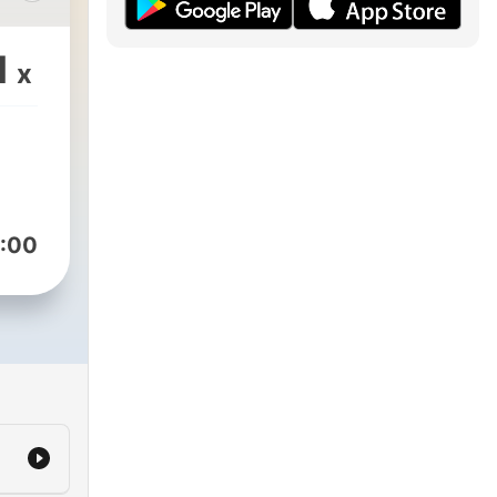
.
1
x
,
:00
ts,
lse