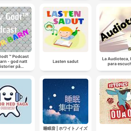
Godt ™ Podcast
La Audioteca, 
barn - god natt
Lasten sadut
para escuc
istorier på
engekanten
睡眠音 | ホワイトノイズ