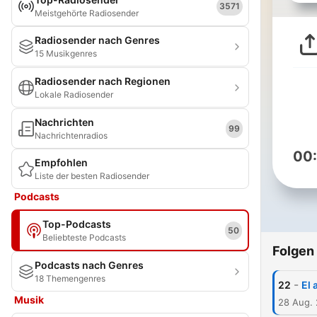
3571
Meistgehörte Radiosender
Radiosender nach Genres
15 Musikgenres
Radiosender nach Regionen
Lokale Radiosender
Nachrichten
99
Nachrichtenradios
00
Empfohlen
Liste der besten Radiosender
Podcasts
Top-Podcasts
50
Beliebteste Podcasts
Folgen
Podcasts nach Genres
18 Themengenres
-
22
El 
Musik
28 Aug.