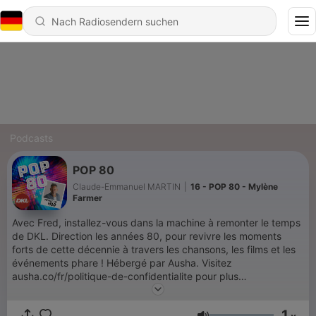
Podcasts
POP 80
Claude-Emmanuel MARTIN
|
16 - POP 80 - Mylène
Farmer
Avec Fred, installez-vous dans la machine à remonter le temps
de DKL. Direction les années 80, pour revivre les moments
forts de cette décennie à travers les chansons, les films et les
événements phare ! Hébergé par Ausha. Visitez
ausha.co/fr/politique-de-confidentialite pour plus
d'informations.
1