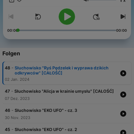
x
Zapraszamy do słuchania RADIO BAJEK Polskiego Radia
Lautstärke
Dzieciom!
00:00
00:00
Folgen
-
48
Słuchowisko "Ryś Pędzelek i wyprawa dzikich
odkrywców" [CAŁOŚĆ]
02 Jan. 2024
-
47
Słuchowisko "Alicja w krainie umysłu" [CAŁOŚĆ]
07 Dez. 2023
-
46
Słuchowisko "EKO UFO" - cz. 3
30 Nov. 2023
-
45
Słuchowisko "EKO UFO" - cz. 2