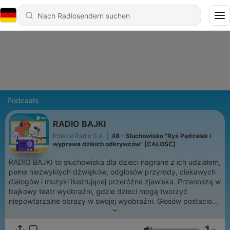
Podcasts
RADIO BAJKI
Polskie Radio S.A.
|
48 - Słuchowisko "Ryś Pędzelek i
wyprawa dzikich odkrywców" [CAŁOŚĆ]
RADIO BAJKI to słuchowiska dla dzieci nagrane z ich udziałem,
pełne niezwykłych dźwięków, odgłosów przyrody, ciekawych
dialogów i muzyki ilustrującej przeróżne zjawiska. Przenoszą w
bajkowy teatr wyobraźni, gdzie dzieci mogą tworzyć
niepowtarzalne obrazy w swojej wyobraźni. Głosów postaciom
użyczyli znani aktorzy teatralni, dubbingowi oraz dziennikarze
Polskiego Radia Dzieciom, znani z wielu audycji radiowych.
1