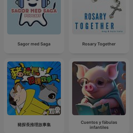
Sagor med Saga
Rosary Together
Cuentos y fábulas
豬探長推理故事集
infantiles