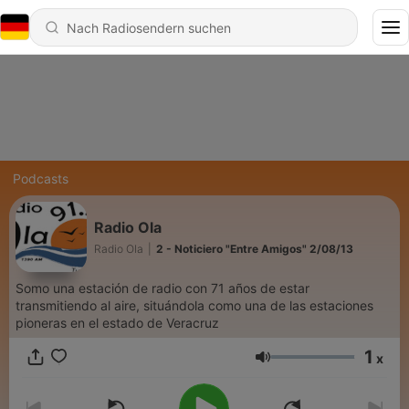
Podcasts
Radio Ola
Radio Ola
|
2 - Noticiero "Entre Amigos" 2/08/13
Somo una estación de radio con 71 años de estar
transmitiendo al aire, situándola como una de las estaciones
pioneras en el estado de Veracruz
1
x
Lautstärke