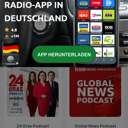
Alles auf Aktien – Die
C dans l'air
täglichen Finanzen-News
Internationale Nachrichten-Podcasts
APP HERUNTERLADEN
24 Oras Podcast
Global News Podcast