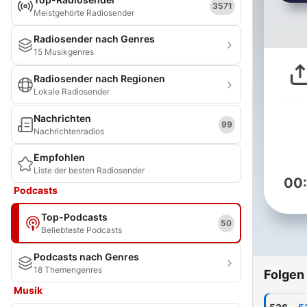
3571
Meistgehörte Radiosender
Radiosender nach Genres
15 Musikgenres
Radiosender nach Regionen
Lokale Radiosender
Nachrichten
99
Nachrichtenradios
Empfohlen
Liste der besten Radiosender
00
Podcasts
Top-Podcasts
50
Beliebteste Podcasts
Podcasts nach Genres
18 Themengenres
Folgen
Musik