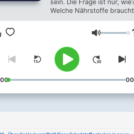
sein. Die Frage ist nur, wie
Welche Nährstoffe braucht
fitter Körper, der bis ins h
Alter rund läuft? Wie
Lautstärke
funktioniert diätfreies
Abnehmen, Fettverbrennu
Muskelaufbau und eine
gesunde Ernährung wirklic
Mit welchem Sport verbre
ich die meisten Kalorien? 
:00
00
tun, wenn der Stress im All
die Überhand gewinnt? Ich
Gesundheitsexperte und
Fitnesscoach Patric Heizm
mit über 30 Jahren Erfahru
Meine Mission? Den Diät-