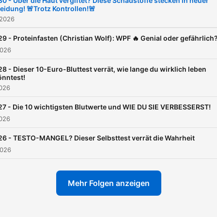
30 - Über die Haut vergiftet? Diese Schadstoffe stecken in neuer
leidung! 🚨Trotz Kontrollen!🚨
Wahnsinn beenden und dir
 2026
jeder Podcast-Folge einen
handfeste Tricks mitzugeb
29 - Proteinfasten (Christian Wolf): WPF 🔥 Genial oder gefährlich
2026
die du garantiert sofort für
dich umsetzen kannst.
28 - Dieser 10-Euro-Bluttest verrät, wie lange du wirklich leben
önntest!
Überzeuge dich selbst jed
2026
Dienstag und jeden Sonnt
27 - Die 10 wichtigsten Blutwerte und WIE DU SIE VERBESSERST!
neu!
2026
26 - TESTO-MANGEL? Dieser Selbsttest verrät die Wahrheit
2026
Mehr Folgen anzeigen