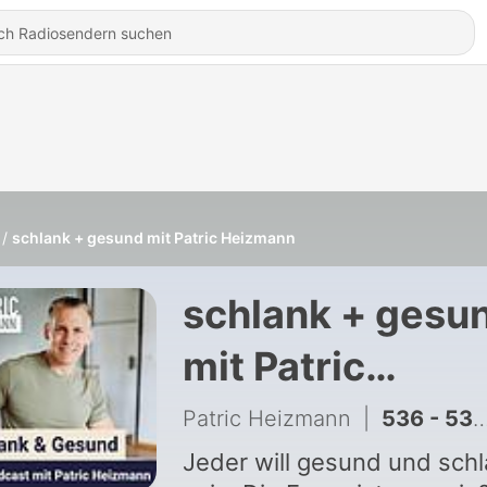
schlank + gesund mit Patric Heizmann
schlank + gesu
mit Patric
Heizmann
Patric Heizmann
|
536 - 530 - Über die Haut vergiftet? Diese Schadstoffe stecken in neuer Kleidung! 🚨Trotz Kontrollen!🚨
Jeder will gesund und sch