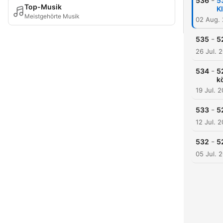
-
536
5
Top-Musik
K
Meistgehörte Musik
02 Aug.
-
535
5
26 Jul. 
-
534
5
k
19 Jul. 
-
533
5
12 Jul. 
-
532
5
05 Jul. 