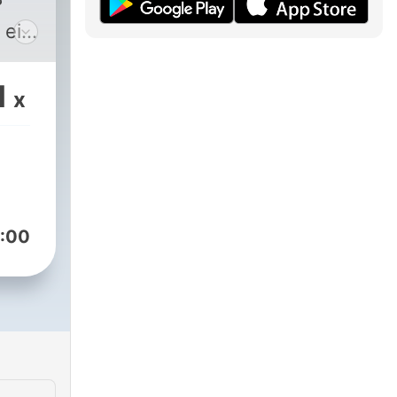
?
 ein
ohe
1
x
ng,
h?
nne
Was
:00
tag
 bin
ann
ng.