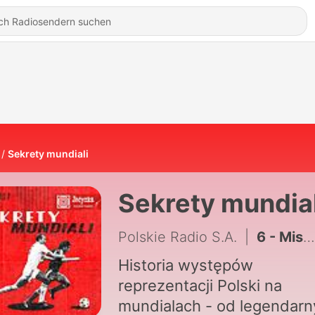
Sekrety mundiali
Sekrety mundial
Polskie Radio S.A.
|
6 - Mistrzostwa świata 1974 i 1978 - Dariusz Szpakowski o słynnym meczu na wodzie
Historia występów
reprezentacji Polski na
mundialach - od legendar