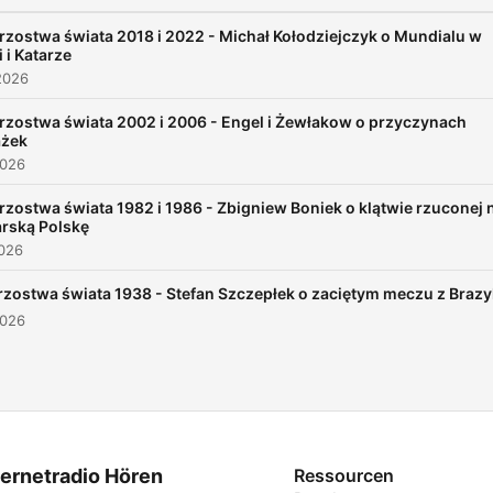
rzostwa świata 2018 i 2022 - Michał Kołodziejczyk o Mundialu w
i i Katarze
2026
rzostwa świata 2002 i 2006 - Engel i Żewłakow o przyczynach
ażek
2026
rzostwa świata 1982 i 1986 - Zbigniew Boniek o klątwie rzuconej 
arską Polskę
2026
rzostwa świata 1938 - Stefan Szczepłek o zaciętym meczu z Brazy
2026
ternetradio Hören
Ressourcen