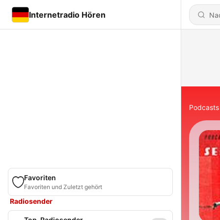
Internetradio Hören
Podcasts
Favoriten
Favoriten und Zuletzt gehört
Radiosender
Top-Radiosender