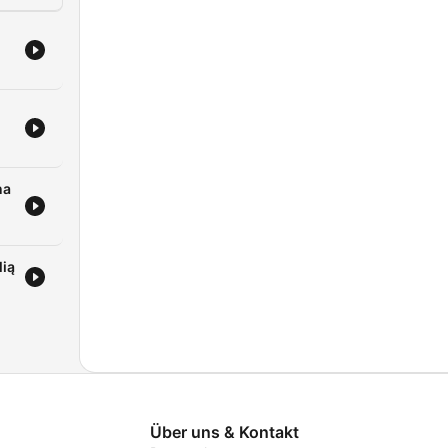
na
lią
Über uns & Kontakt