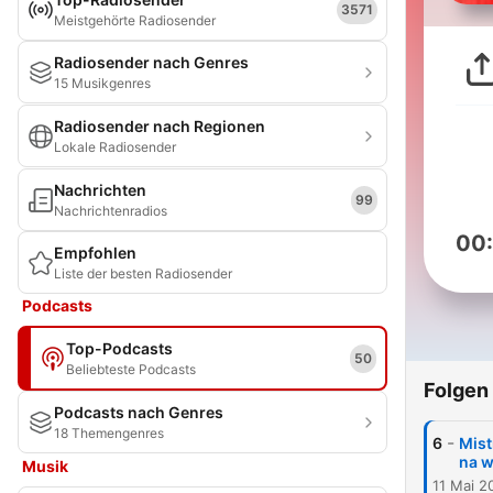
3571
Meistgehörte Radiosender
Radiosender nach Genres
15 Musikgenres
Radiosender nach Regionen
Lokale Radiosender
Nachrichten
99
Nachrichtenradios
00
Empfohlen
Liste der besten Radiosender
Podcasts
Top-Podcasts
50
Beliebteste Podcasts
Folgen
Podcasts nach Genres
18 Themengenres
-
6
Mist
na 
Musik
11 Mai 2