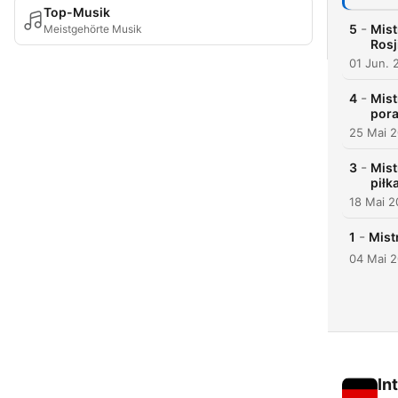
Top-Musik
-
5
Mist
Meistgehörte Musik
Rosj
01 Jun. 
-
4
Mist
por
25 Mai 
-
3
Mist
piłk
18 Mai 
-
1
Mist
04 Mai 
In