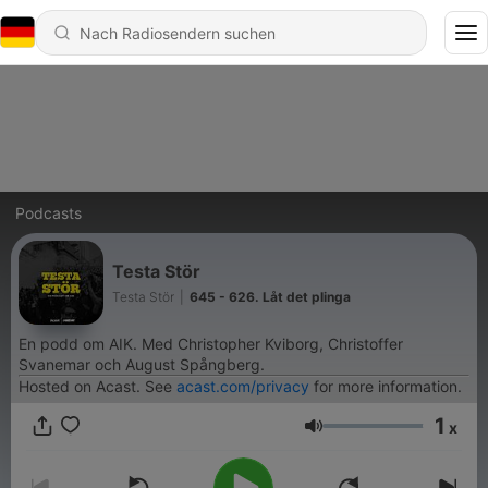
Podcasts
Testa Stör
Testa Stör
|
645 - 626. Låt det plinga
En podd om AIK. Med Christopher Kviborg, Christoffer
Svanemar och August Spångberg.
Hosted on Acast. See
acast.com/privacy
for more information.
1
x
Lautstärke