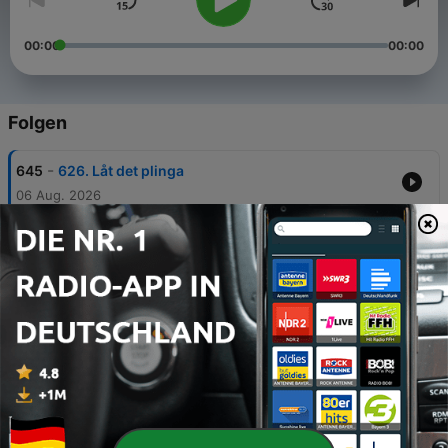
00:00
00:00
Folgen
-
645
626. Låt det plinga
06 Aug. 2026
-
644
625. Hagaparken
03 Aug. 2026
-
643
624. Motbevisa mig!
30 Jul. 2026
-
642
623. Skiftnyckel & bågfil
27 Jul. 2026
-
641
622. Fiesta på Hisingen?