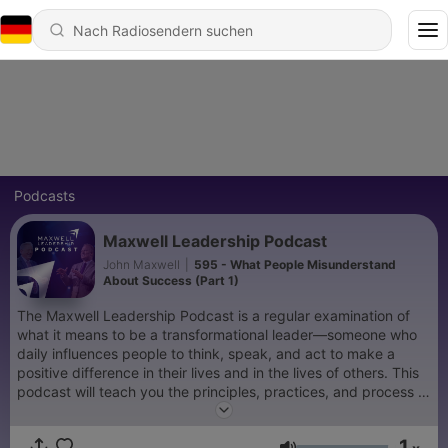
Podcasts
Maxwell Leadership Podcast
John Maxwell
|
595 - What People Misunderstand
About Success (Part 1)
The Maxwell Leadership Podcast is a regular examination of
what it means to be a transformational leader—someone who
daily influences people to think, speak, and act to make a
positive difference in their lives and in the lives of others. This
podcast will teach you the principles, practices, and process of
becoming a transformational leader because leadership isn't an
event—it's an uphill journey. Every week we will offer a free
1