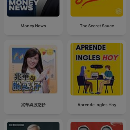
Money News
The Secret Sauce
兆華與股惑仔
Aprende Ingles Hoy