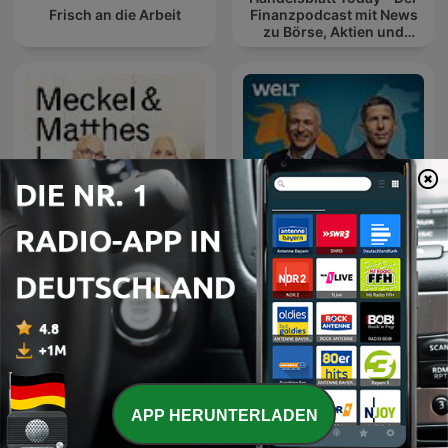
Frisch an die Arbeit
Finanzpodcast mit News
zu Börse, Aktien und
Geldanlage
Deffner und Zschäpitz –
Meckel & Matthes
Der Wirtschafts-Talk von
WELT
APP HERUNTERLADEN