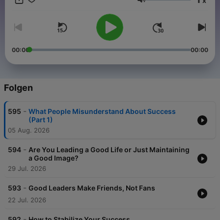
x
tool to help you on this journey, so let leadership authority Dr.
Lautstärke
John C. Maxwell show you the way.
00:00
00:00
Folgen
-
595
What People Misunderstand About Success
(Part 1)
05 Aug. 2026
-
594
Are You Leading a Good Life or Just Maintaining
a Good Image?
29 Jul. 2026
-
593
Good Leaders Make Friends, Not Fans
22 Jul. 2026
-
592
How to Stabilize Your Success