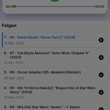
00:00
00:00
Folgen
-
7
#8 - Sahte Mesih: "Dune: Part 2" (2024)
15 Mär. 2024
-
6
#7 - Yok Böyle Aksiyon!: "John Wick: Chapter 4"
(2023)
12 Apr. 2023
-
5
#6 - Oscar Adayları (95. Akademi Ödülleri)
09 Mär. 2023
-
4
#5 - Altı Yıl Sonra Hala İyi!: "Rogue One: A Star Wars
Story" (2016)
13 Dez. 2022
-
3
#4 - Mis Gibi Star Wars: "Andor" - 1. Sezon