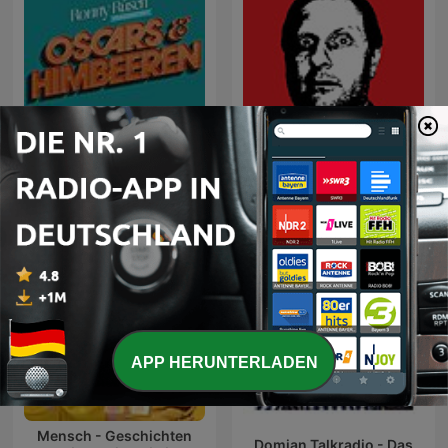
Oscars & Himbeeren - der
Tynu40k Goblina
Film- und Serien-Podcast
APP HERUNTERLADEN
Mensch - Geschichten
Domian Talkradio - Das