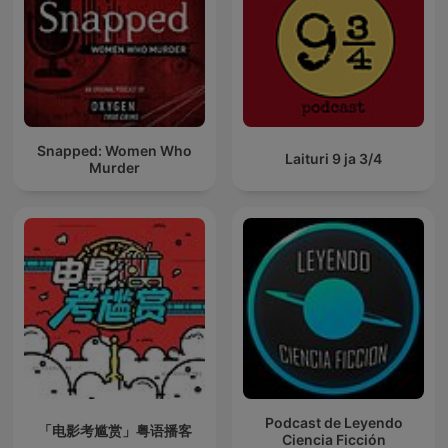
Snapped: Women Who
Laituri 9 ja 3/4
Murder
Podcast de Leyendo
「电影考尴赏」粤语播客
Ciencia Ficción