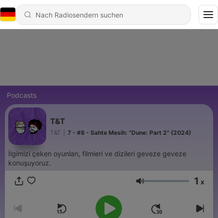
Podcasts
T&T
T&T
|
7 - #8 - Sahte Mesih: "Dune: Part 2" (2024)
İlgimizi çeken oyunları, filmleri ve dizileri geveze geveze
konuşuyoruz.
1
x
Lautstärke