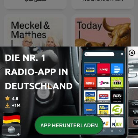
Handelsblatt Today – Der
Meckel & Matthes
Finanzpodcast mit News
zu Börse, Aktien und
Geldanlage
APP HERUNTERLADEN