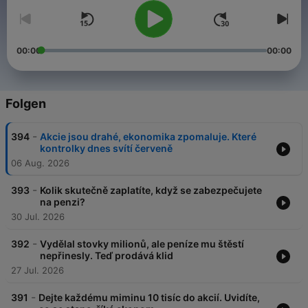
00:00
00:00
Folgen
-
394
Akcie jsou drahé, ekonomika zpomaluje. Které
kontrolky dnes svítí červeně
06 Aug. 2026
-
393
Kolik skutečně zaplatíte, když se zabezpečujete
na penzi?
30 Jul. 2026
-
392
Vydělal stovky milionů, ale peníze mu štěstí
nepřinesly. Teď prodává klid
27 Jul. 2026
-
391
Dejte každému miminu 10 tisíc do akcií. Uvidíte,