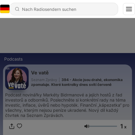
Podcasts
Ve vatě
Seznam Zprávy
|
394 - Akcie jsou drahé, ekonomika
zpomaluje. Které kontrolky dnes svítí červeně
Podcast novinářky Markéty Bidrmanové a jejích hostů z řad
investorů a odborníků. Poslechněte si konkrétní rady na téma
investic, inflace, úvěrů nebo hypoték. Finanční „kápezetka“ pro
všechny, kterým nejsou peníze ukradené. Nový díl každý
čtvrtek na Seznam Zprávách.
1
x
Lautstärke