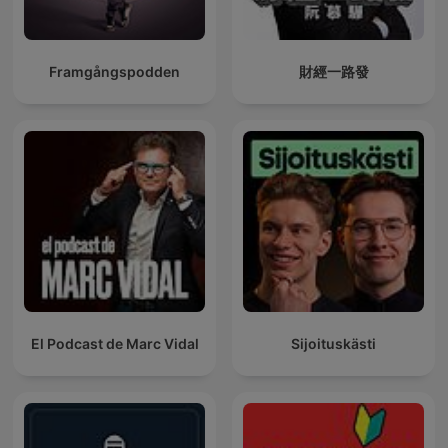
Framgångspodden
財經一路發
El Podcast de Marc Vidal
Sijoituskästi