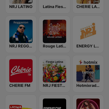
NRJ LATINO
Latina Fiesta
CHERIE LATINO
NRJ REGGAETON
Rouge Latino
ENERGY Latin
CHERIE FM
NRJ FIESTA LATINA
Hotmixradio Latino