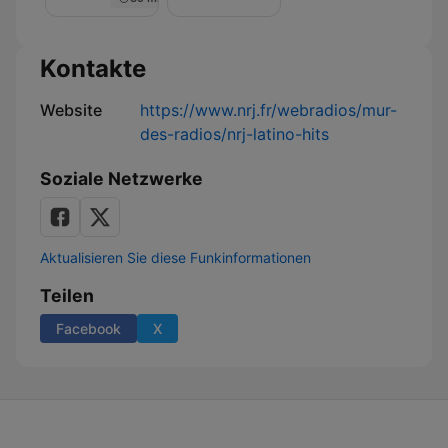
Nuit
de
Rêve
sur
Kontakte
NRJ
Website
https://www.nrj.fr/webradios/mur-
des-radios/nrj-latino-hits
Soziale Netzwerke
Aktualisieren Sie diese Funkinformationen
Teilen
Facebook
X