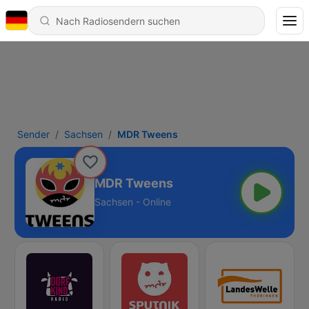
Sender
Sachsen
MDR Tweens
MDR Tweens
Sachsen - Online