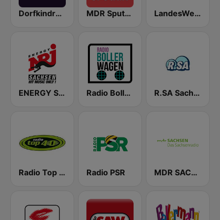
Dorfkindradio
MDR Sputnik
LandesWelle Thüringen
ENERGY Sachsen
Radio Bollerwagen
R.SA Sachsen 107.7
Radio Top 40
Radio PSR
MDR SACHSEN Dresden