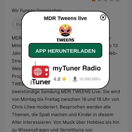
Wir Funken Dazwischen
MDR Tweens live
Pop / Top 40
Kindermusik
MDR TWEENS ist das neue Medienangebot des
Mitteldeutschen Rundfunks für Kinder von 8 bis 13
APP HERUNTERLADEN
Jahren. Zu hören ist das Programm über den Web-
Stream auf der Webseite von MDR TWEENS
Website oder in Mitteldeutschland über DAB+.
Programm und tolle Musik gibt es bei MDR
TWEENS rund um die Uhr. Kernstück ist die
zweistündige Sendung MDR TWEENS Live. Sie wird
von Montag bis Freitag zwischen 16 und 18 Uhr von
Chris Löwe moderiert. Besprochen werden alle
Themen, die Spaß machen und Kinder in diesem
Alter interessieren. Von Musik über Hobbies bis hin
zu Wissensfragen und Vermittlung von