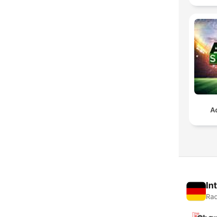
A
In
Rad