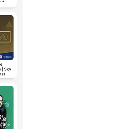
ILD
ie
 | Sky
ast