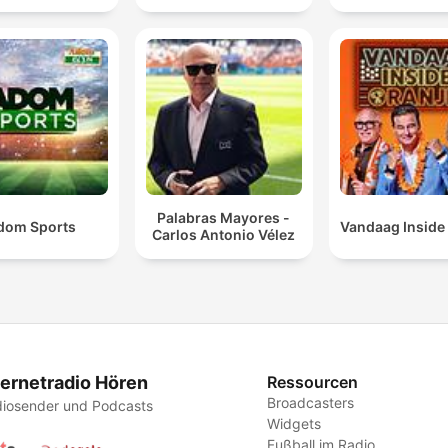
Palabras Mayores -
dom Sports
Vandaag Inside
Carlos Antonio Vélez
ternetradio Hören
Ressourcen
Broadcasters
iosender und Podcasts
Widgets
Fußball im Radio