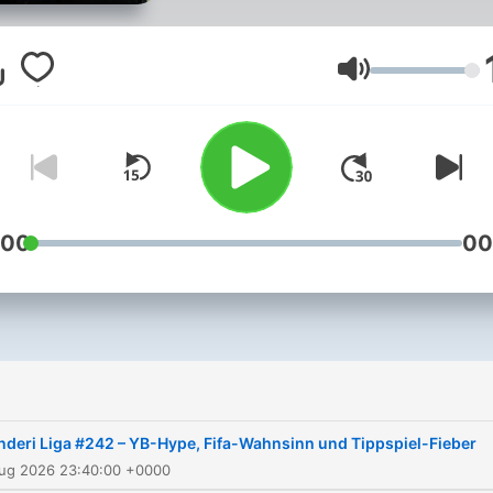
Minuten, behandelt die
spannendsten Themen im
nationalen und internation
Lautstärke
Fussball. 20-Minuten-
Sportchef Sven Forster un
Fussballjournalist Fabian 
sprechen über alles, was d
Fans bewegt – manchmal m
:00
00
Gästen, manchmal ohne.
nderi Liga #242 – YB-Hype, Fifa-Wahnsinn und Tippspiel-Fieber
Aug 2026 23:40:00 +0000