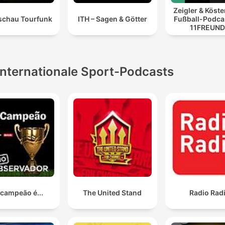
Zeigler & Köste
schau Tourfunk
ITH – Sagen & Götter
Fußball-Podca
11FREUN
Internationale Sport-Podcasts
 campeão é...
The United Stand
Radio Rad