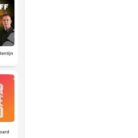
lentijn
oard