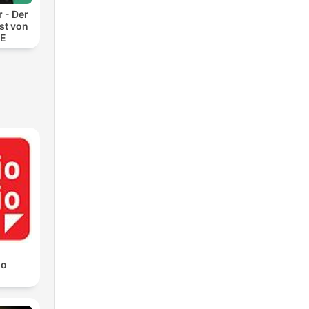
r - Der
st von
DE
io