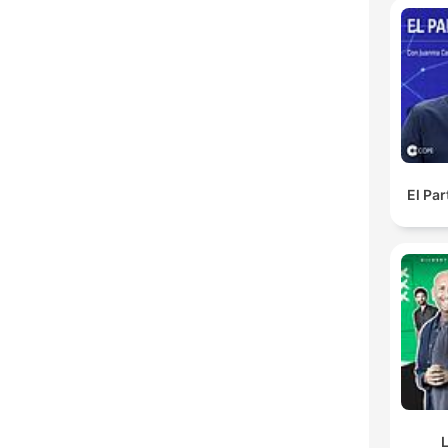
El Pa
L