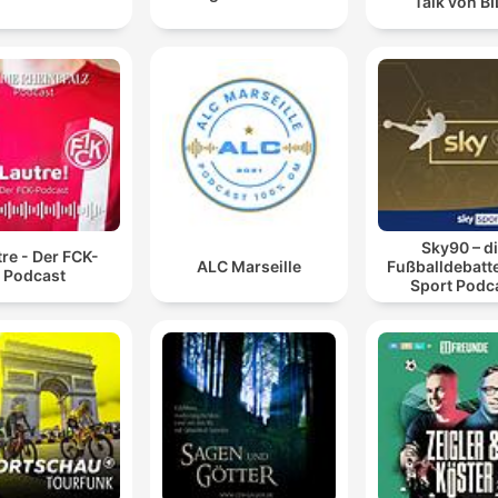
Talk von B
Sky90 – d
re - Der FCK-
ALC Marseille
Fußballdebatte
Podcast
Sport Podc