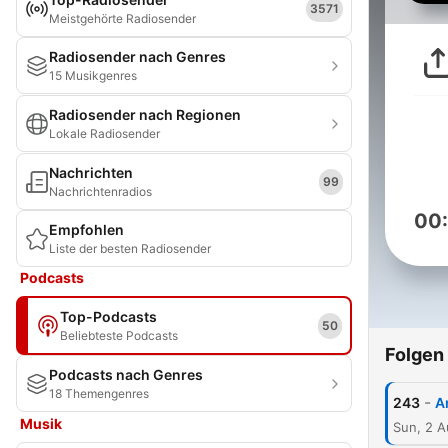
3571
Meistgehörte Radiosender
Radiosender nach Genres
15 Musikgenres
Radiosender nach Regionen
Lokale Radiosender
Nachrichten
99
Nachrichtenradios
00
Empfohlen
Liste der besten Radiosender
Podcasts
Top-Podcasts
50
Beliebteste Podcasts
Folgen
Podcasts nach Genres
18 Themengenres
-
243
A
Musik
Sun, 2 