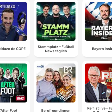
Stammplatz – Fußball
rtidazo de COPE
Bayern Insi
News täglich
Reif ist live – 
'After Foot
Bergfreundinnen