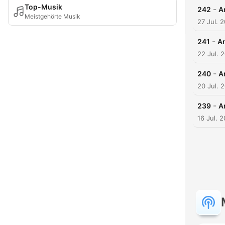
Top-Musik
-
242
A
Meistgehörte Musik
27 Jul. 
-
241
A
22 Jul. 
-
240
A
20 Jul. 
-
239
A
16 Jul. 