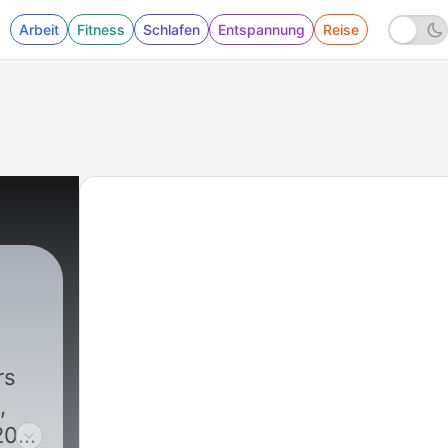
Arbeit
Fitness
Schlafen
Entspannung
Reise
243 - Anderi Liga #242 – YB-Hype, Fifa-Wahns
rs
,
20