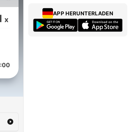
APP HERUNTERLADEN
1
x
alen
d
Ruch
ie
it
:00