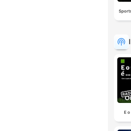
Sport
E o