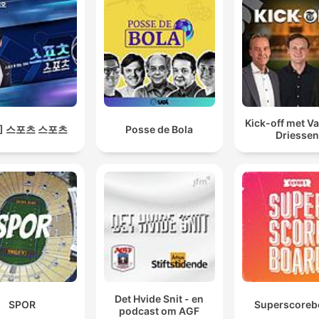
Kick-off met Va
S] 스포츠 스포츠
Posse de Bola
Driessen
Det Hvide Snit - en
SPOR
Superscoreb
podcast om AGF