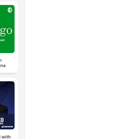
n
ana
 with