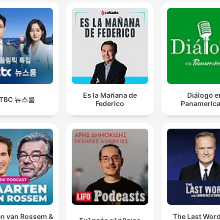
Es la Mañana de
Diálogo e
JTBC 뉴스룸
Federico
Panameric
n van Rossem &
The Last Word