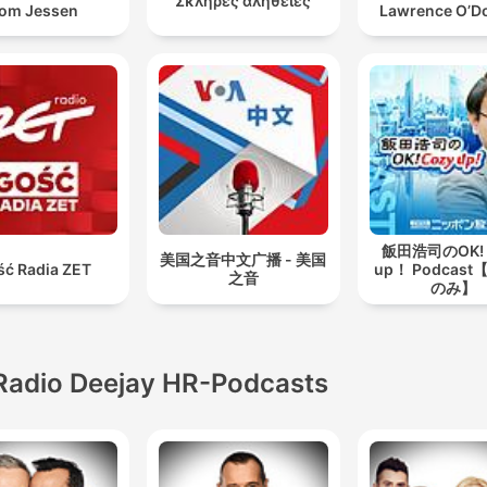
Σκληρές αλήθειες
om Jessen
Lawrence O’Do
飯田浩司のOK! 
美国之音中文广播 - 美国
ść Radia ZET
up！ Podcas
之音
のみ】
Radio Deejay HR-Podcasts