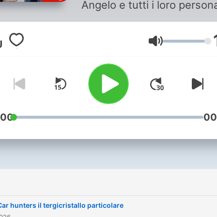
Angelo e tutti i loro person
Lautstärke
:00
00
Car hunters il tergicristallo particolare