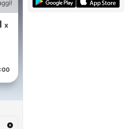
aggi!
1
x
:00