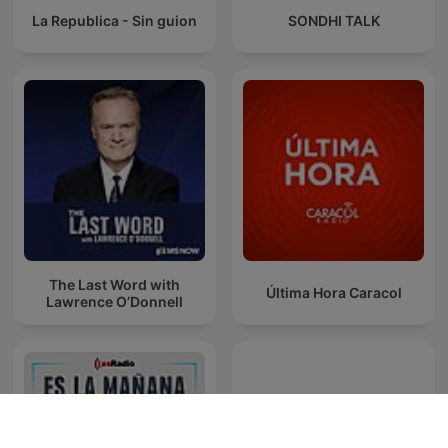
La Republica - Sin guion
SONDHI TALK
The Last Word with
Última Hora Caracol
Lawrence O’Donnell