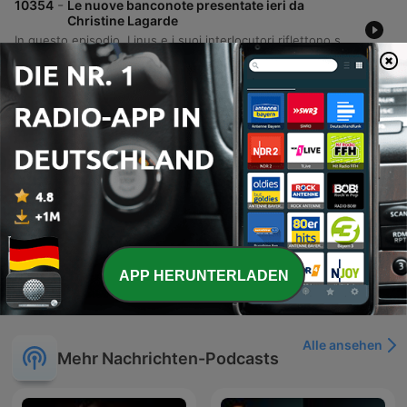
-
10354
Le nuove banconote presentate ieri da
Christine Lagarde
In questo episodio, Linus e i suoi interlocutori riflettono su vari temi di attualità e cultura pop, partendo da un riferimento musicale agli Arcade Fire e al cinema di Sorrentino. La conversazione si sposta poi verso le novità riguardanti il rinnovo delle banconote dell'euro, analizzando il passaggio dai monumenti europei a una nuova iconografia basata su personaggi storici e uccelli simbolici. Il dibattito esplora la bellezza della natura e la simbologia degli uccelli scelti per le nuove banconote, con approfondimenti su specie come il picchio muraiolo, il martin pescatore e il fenicottero. Il programma conclude la discussione elencando i personaggi illustri associati ai diversi tagli della valuta, da Maria Callas a Leonardo da Vinci.
24 Jul. 2026
-
10353
Ultima puntata di Linus e Nicola della stagione!
L'ultima puntata stagionale si apre con un clima di entusiasmo e riflessioni sulla fine della stagione. I conduttori condividono aneddoti personali, partendo dalla descrizione di una Sanremo insolitamente calda e popolata da gonfiabili, fino alle difficoltà del sonno causate da un eccesso di caffeina. Il dialogo si sposta poi sulle previsioni meteo per Barletta e sulle dinamiche sociali di Milano, con osservazioni sulla partenza dei milanesi verso le località di villeggiatura e un episodio di tensione tra corridori e ciclisti al Parco Sempione. L'episodio conclude la programmazione prima della pausa estiva, promettendo aggiornamenti sul calciomercato e oroscopo, preparando il terreno per il ritorno della trasmissione.
24 Jul. 2026
-
10352
Il boom del peperoncino
L'episodio esplora la crescente tendenza globale e nazionale legata all'uso del peperoncino, analizzando il fenomeno della sua gourmetizzazione e l'aumento della domanda di varietà specifiche come l'Habanero e il Carolina Reaper. Viene discussa la percezione salutistica della spezia e le innovazioni dell'industria alimentare che spaziano dalle salse agli abbinamenti dolci-piccante. Il racconto si intreccia con aneddoti personali riguardanti esperienze passate con il piccante estremo, riflessioni sulla natura biologica del dolore causato dalla capsaicina sulle papille gustative e brevi aggiornamenti su temi agricoli, come l'impatente della siccità su ceci e zafferano.
23 Jul. 2026
Mehr Folgen anzeigen
APP HERUNTERLADEN
Alle ansehen
Mehr Nachrichten-Podcasts