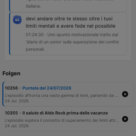
italiana.
devi andare oltre te stesso oltre i tuoi
limiti mentali e avere fede nel possibile
01:24:30 · Uno spunto motivazionale tratto dal
'diario di un uomo' sulla superazione dei confini
personali.
Folgen
-
10356
Puntata del 24/07/2026
L'episodio affronta una vasta gamma di temi, partendo da riflessioni sulla fedeltà degli ascoltatori e commenti ironici su attualità come la 'legge antimaranza' e le nuove banconote dell'euro. La discussione si sposta poi tra aneddoti storici, come la riservatezza di Marie Curie e il recupero di un aereo della Pan Am nel 1952, fino a toccare il mondo dello sport con il Tour de France e le ultime notizie del calciomercato. La puntata si conclude con una riflessione profonda sulla trascendenza e la capacità umana di superare i propri limiti mentali, accompagnata dai saluti di fine stagione e un ringraziamento speciale a tutti gli ascoltatori.
24 Jul. 2026
-
10355
Il saluto di Aldo Rock prima delle vacanze
L'episodio esplora il concetto di superamento dei limiti attraverso il racconto di imprese atletiche leggendarie e riflessioni filosofiche sulla trascendenza. Partendo dal recente record del miglio di Josh Kerr a New York, la discussione ripercorre l'importanza storica di Sir Roger Bannister e la sua capacità di abbattere il muro dei quattro minuti senza lasciarsi definire dalla performance stessa. Il monologo si evolve in una meditazione sulla sicurezza interiore, sull'esperienza di picco e sulla necessità di reincantare un mondo eccessivamente razionalista. Attraverso riferimenti alla psicologia umanista di Abraham Maslow e riflessioni personali sul fine stagione, l'episodio invita l'ascoltatore a cercare la propria stabilità emotiva oltre i confini dell'io abituale.
24 Jul. 2026