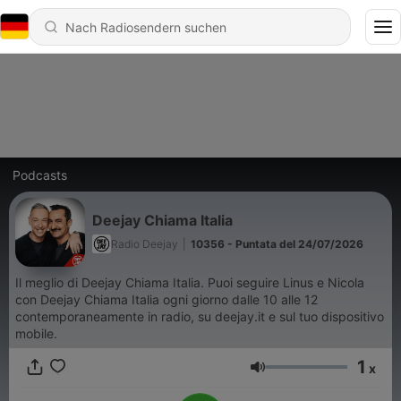
Podcasts
Deejay Chiama Italia
Radio Deejay
|
10356 - Puntata del 24/07/2026
Il meglio di Deejay Chiama Italia. Puoi seguire Linus e Nicola
con Deejay Chiama Italia ogni giorno dalle 10 alle 12
contemporaneamente in radio, su deejay.it e sul tuo dispositivo
mobile.
1
x
Lautstärke