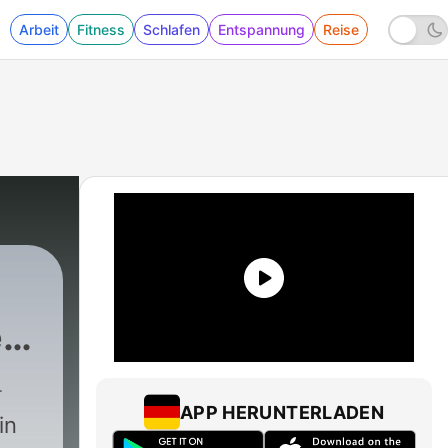
Arbeit
Fitness
Schlafen
Entspannung
Reise
r
ria Lemke
|
108 - Die Mini-Bomben des Moss
APP HERUNTERLADEN
in