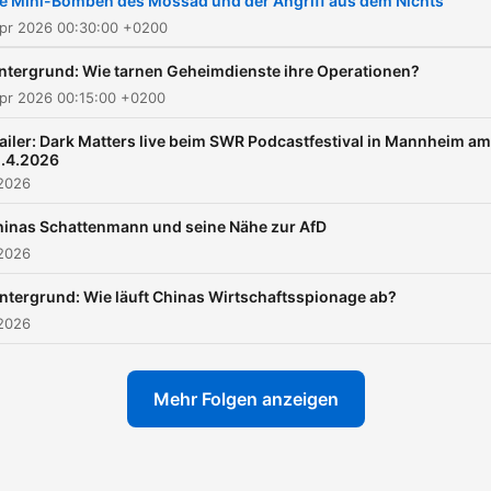
e Mini-Bomben des Mossad und der Angriff aus dem Nichts
Cyberkrieg – die Welt wird
Apr 2026 00:30:00 +0200
komplizierter und die
ntergrund: Wie tarnen Geheimdienste ihre Operationen?
Geheimdienste müssen
pr 2026 00:15:00 +0200
mithalten. Die ARD-
ailer: Dark Matters live beim SWR Podcastfestival in Mannheim am
Geheimdienstexperten lief
2.4.2026
in den Hintergrund-Folgen
 2026
alles, was man dazu wisse
inas Schattenmann und seine Nähe zur AfD
muss. Jede Woche gibt es
 2026
einen neuen Fall. Eine Wo
ntergrund: Wie läuft Chinas Wirtschaftsspionage ab?
früher in ARD Sounds und
 2026
danach überall, wo es
Podcasts gibt. „Dark Matte
Mehr Folgen anzeigen
Geheimnisse der
Geheimdienste” ist ein
Podcast von SWR3 und rb