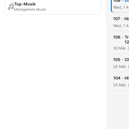
-
108
Di
Top-Musik
Wed, 1 
Meistgehörte Musik
-
107
Hi
Wed, 1 A
-
106
Tr
1
30 Mär.
-
105
Ch
25 Mär.
-
104
Hi
25 Mär.