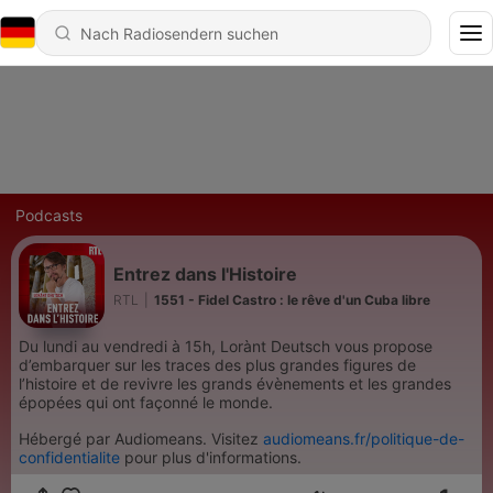
Podcasts
Entrez dans l'Histoire
RTL
|
1551 - Fidel Castro : le rêve d'un Cuba libre
Du lundi au vendredi à 15h, Lorànt Deutsch vous propose
d’embarquer sur les traces des plus grandes figures de
l’histoire et de revivre les grands évènements et les grandes
épopées qui ont façonné le monde.
Hébergé par Audiomeans. Visitez
audiomeans.fr/politique-de-
confidentialite
pour plus d'informations.