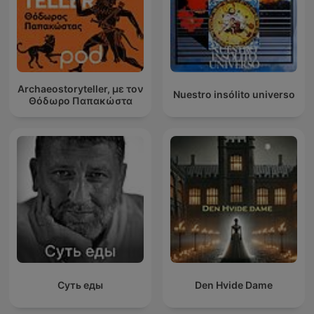
Archaeostoryteller, με τον
Nuestro insólito universo
Θόδωρο Παπακώστα
Суть еды
Den Hvide Dame