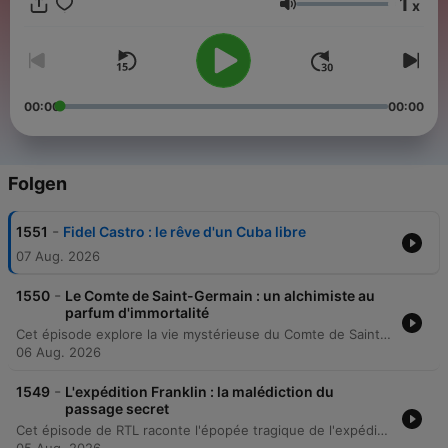
1
x
Lautstärke
00:00
00:00
Folgen
-
1551
Fidel Castro : le rêve d'un Cuba libre
07 Aug. 2026
-
1550
Le Comte de Saint-Germain : un alchimiste au
parfum d'immortalité
Cet épisode explore la vie mystérieuse du Comte de Saint-Germain, un personnage énigmatique du XVIIIe siècle dont les origines restent inconnues. Entre légendes d'alchimie et réalités historiques, le récit retrace ses passages à Versailles, en Angleterre et en Russie, tout en soulignant les tentatives de décrédibilisation par ses contemporains. Le récit détaille également la légende du comte, entre faits historiques et mythes d'immortalité alimentés par des figures comme Casanova ou Cagliostro. Nous explorerons ses origines liées à la Transylvanie, sa fin documentée en 1784, et la persistance de son mythe à travers les siècles.
06 Aug. 2026
-
1549
L'expédition Franklin : la malédiction du
passage secret
Cet épisode de RTL raconte l'épopée tragique de l'expédition Franklin, partie en 1845 pour découvrir le passage du Nord-Ouest. À bord des navires Erebus et Terror, le commandant John Franklin et son équipage s'enfoncent dans un labyrinthe de glaces arctiques, menant à une disparition mystérieuse qui a obsédé le monde pendant plus d'un siècle. L'histoire retrace les tentatives de sauvetage, la découverte de messages désespérés laissés dans des cairns et l'agonie progressive des marins face au scorbut, au froid extrême et au saturnisme. Le récit explore les derniers instants de ces hommes avant que le mystère ne soit partiellement éclairci par la découverte récente des épaves.