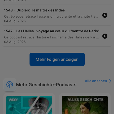
05 Aug. 2026
-
1548
Dupleix : le maître des Indes
Cet épisode retrace l'ascension fulgurante et la chute tragique de Joseph-François Duplex, administrateur français devenu gouverneur en Inde. À travers ses succès militaires, sa diplomatie et son mariage stratégique avec la Bégomme Jeanne, il parvient à étendre l'influence française et sa propre fortune. Cependant, sa politique expansionniste finit par entrer en conflit avec les intérêts commerciaux de la Compagnie des Indes. Jugé incompatible avec les objectifs de la Compagnie, Duplex est révoqué, passant du statut de puissant gouverneur à celui d'homme ruiné et disgracié.
04 Aug. 2026
-
1547
Les Halles : voyage au cœur du "ventre de Paris"
Ce podcast retrace l'histoire fascinante des Halles de Paris, depuis leur création par Louis VI le Gros au XIIe siècle jusqu'à leur transformation architecturale sous Napoléon III. L'épisode explore l'effervescence nocturne et le rôle social central de ce marché emblématique avant d'aborder la fin de son ère. Le récit relate ensuite la transition douloureuse vers Rungis, décidée par le pouvoir politique, et la transformation du site en Forum des Halles. Malgré la disparition des pavillons historiques, l'auteur souligne que l'esprit et les traditions culinaires du vieux Paris perdurent.
03 Aug. 2026
Mehr Folgen anzeigen
Alle ansehen
Mehr Geschichte-Podcasts