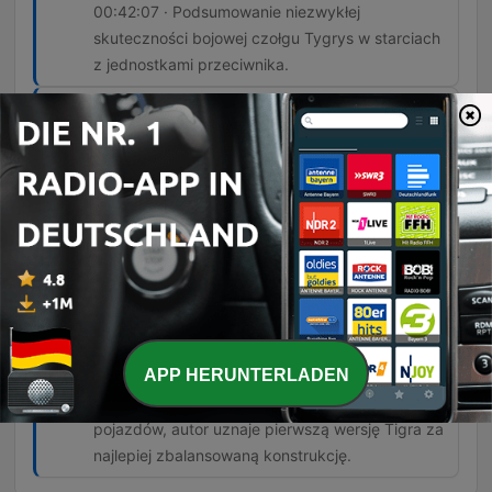
00:42:07 · Podsumowanie niezwykłej
skuteczności bojowej czołgu Tygrys w starciach
z jednostkami przeciwnika.
Jak masz własną piechotę, własnych
saperów i własne lotnictwo i własną
artylerię, która wchodzi do walki na czas i
razi to, co powinna, odnosisz sukces, a
jak tego nie masz, to nie.
00:55:33 · Autor podkreśla, że sukces operacji
pancernych zależy od sprawnego systemu
współdziałania wszystkich rodzajów wojsk.
Tygrys 1 był bez wątpienia najbardziej
udany.
APP HERUNTERLADEN
01:04:28 · Mimo wad konstrukcyjnych innych
pojazdów, autor uznaje pierwszą wersję Tigra za
najlepiej zbalansowaną konstrukcję.