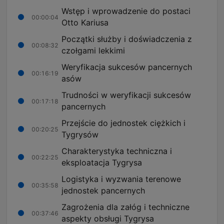
Wstęp i wprowadzenie do postaci
00:00:04
Otto Kariusa
Początki służby i doświadczenia z
00:08:32
czołgami lekkimi
Weryfikacja sukcesów pancernych
00:16:19
asów
Trudności w weryfikacji sukcesów
00:17:18
pancernych
Przejście do jednostek ciężkich i
00:20:25
Tygrysów
Charakterystyka techniczna i
00:22:25
eksploatacja Tygrysa
Logistyka i wyzwania terenowe
00:35:58
jednostek pancernych
Zagrożenia dla załóg i techniczne
00:37:46
aspekty obsługi Tygrysa