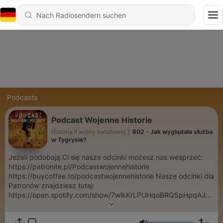
Podcasts
Podcast Wojenne Historie
Historia II wojny światowej
|
602 - Jak wyglądała służba
w Tygrysie?
Jeżeli podobają Ci się nasze odcinki możesz nas wesprzeć:
https://patronite.pl/Podcastwojennehistorie
https://buycoffee.to/podcastwojennehistorie Nasze odcinki dla
Patronów znajdziesz tutaj:
https://open.spotify.com/show/7wlkKrLPUHqoBRQSpHpqAJ?
si=6MPaNz7ESpWhO50Y3LCDJQ
1