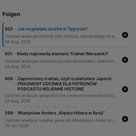
Folgen
-
602
Jak wyglądała służba w Tygrysie?
Odcinek analizuje historię Otto Kariusa, niemieckiego dowódcy czołgów ciężkich typu Tiger, oraz weryfikuje wiarygodność jego wspomnień w kontekście rzeczywistości historycznej. Rozmówcy badają różnice między subiektywnymi odczuciami żołnierza a faktami dotyczącymi sukcesów bojowych i wyposażenia Armii Czerwonej. Program szczegółowo omawia techniczne aspekty służby w 502 Batalionie Czołgów Ciężkich, skupiając się na wyzwaniach logistycznych, trudnych warunkach terenowych oraz specyfice walk pancernych. Analizie poddano skuteczność Tygrysa, rolę współpracy różnych rodzajów broni oraz ekstremalne warunki życia i przetrwania załóg wewnątrz pojazdów.
06 Aug. 2026
-
601
Kiedy naprawdę złamano Traktat Wersalski?
Odcinek analizuje wieloletni proces demontażu i dekonstrukcji traktatu wersalskiego, wskazując, że nie był to pojedynczy akt, lecz stopniowe łamanie kolejnych postanowień przez różne mocarstwa oraz Niemcy. Autor szczegółowo omawia aspekty polityczne, terytorialne i gospodarcze dokumentu, od kwestii Ligi Narodów i granic, po nierealne zapisy dotyczące reparacji i zbrojeń. Analiza pokazuje, jak błędy mocarstw zachodnich, brak udziału kluczowych potęg oraz kwestionowanie zapisów traktatu przyczyniły się do niestabilności międzynarodowej. Proces ten doprowadził ostatecznie do upadku ładu wersalskiego, zniszczenia postanowień rozbrojeniowych i destabilizacji bezpieczeństwa, co miało tragiczne skutki dla Europy oraz II Rzeczypospolitej.
03 Aug. 2026
-
600
Zapomniany traktat, czyli szaleństwo Japonii.
FRAGMENT ODCINKA DLA PATRONÓW
PODCASTU WOJENNE HISTORIE
Odcinek analizuje geopolityczne uwarunkowania japońskiego ekspansjonizmu na początku XX wieku, koncentrując się na narastającym konflikcie interesów między Japonią, Chinami a mocarstwami zachodnimi, takimi jak USA i Wielka Brytania. Prelegent omawia proces wycofywania się brytyjskiego sojuszu z Japonią oraz strategiczne dążenia Japonii do dominacji w Chinach poprzez wykorzystanie osłabienia mocarstw europejskich podczas I wojny światowej. Analiza obejmuje działania militarne Japonii na półwyspie Shantung, zajęcie niemieckich kolonii oraz mechanizm japońskich żądań gospodarczych opartych na szantażu militarnym. Tekst wskazuje na ciągłość strategii japońskiej, łącząc wydarzenia z lat 1914-1915 z późniejszą agresją w trakcie II wojny światowej.
02 Aug. 2026
-
599
Władysław Anders „Klęska Hitlera w Rosji”
Odcinek analizuje książkę generała Władysława Andersa „Klęska Hitlera w Rosji 1941-1945” oraz debatę historyczną dotyczącą przyczyn zwycięstwa Związku Radzieckiego i roli aliantów zachodnich. Autorzy badają wpływ powojennej propagandy niemieckich generałów na zniekształcenie obrazu II wojny światowej, podważając mity o doskonałości Wehrmachtu. Analiza skupia się na konfrontacji perspektywy Andersa z rzeczywistością logistyczną i gospodarczą. Argumentuje się, że porażka III Rzeszy nie wynikała jedynie z błędów strategicznych Hitlera, lecz przede wszystkim z braku zdolności przemysłowej Niemiec oraz kluczowego znaczenia potencjału gospodarczego USA i programu Lend-Lease.
30 Jul. 2026