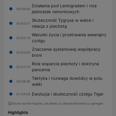
Działania pod Leningradem i rola
00:39:00
jednostek remontowych
Skuteczność Tygrysa w walce i
00:42:01
relacja z piechotą
Warunki życia i przetrwania wewnątrz
00:52:19
czołgu
Znaczenie systemowej współpracy
00:55:33
broni
Rola wsparcia piechoty i doktryna
00:57:12
pancerna
Taktyka i rozwaga dowódcy w polu
00:58:46
walki
Ewolucja i skuteczność czołgu Tiger
01:04:28
Klicke auf ein Kapitel, um direkt zu diesem Moment zu springen
Highlights