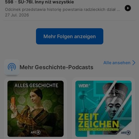
-
598
SU-76I. Inny niż wszystkie
Odcinek przedstawia historię powstania radzieckich dział samobieżnych na bazie niemieckich podwozi, ze szczególnym uwzględnieniem pojazdów SU-76i oraz SG-122. Autor wyjaśnia proces adaptacji zdobycznego sprzętu Panzer III przez radzieckie zakłady w celu wzmocnienia potencjału Armii Czerwonej w krytycznym okresie wojny. Szczegółowo opisano proces powstawania SU-76i jako improwizowanej konstrukcji opartej na zdobycznych czołgach Panzer III. Tekst omawia techniczne aspekty produkcji w zakładach nr 37, trudności z obsługą niemieckiej techniki przez radzieckie załogi oraz krótkotrwałe użycie tego pojazdu typu ersatz podczas kampanii 1943 roku.
27 Jul. 2026
Mehr Folgen anzeigen
Alle ansehen
Mehr Geschichte-Podcasts