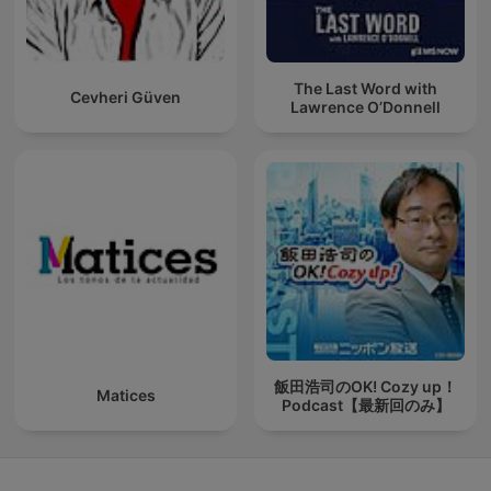
The Last Word with
Cevheri Güven
Lawrence O’Donnell
飯田浩司のOK! Cozy up！
Matices
Podcast【最新回のみ】