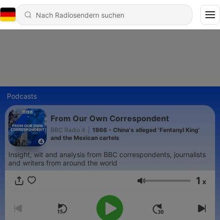
Podcasts
From Our Own Correspondent
BBC Radio 4
|
1966 - China's alleged 'Fentanyl King'
and the Mexican cartels
Insight, wit and analysis from BBC correspondents, journalists
and writers from around the world
1
x
Lautstärke