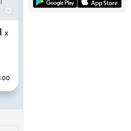
l
1
x
:00