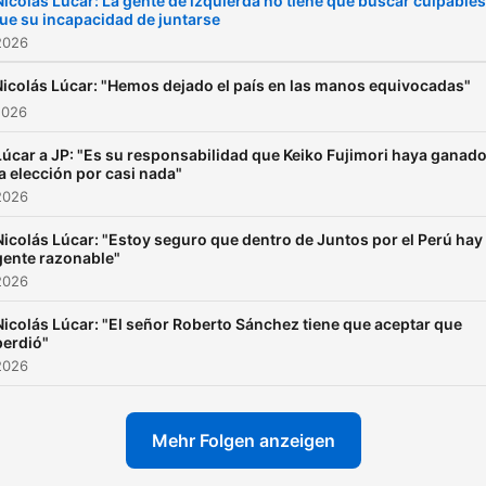
Nicolás Lúcar: La gente de izquierda no tiene que buscar culpables
fue su incapacidad de juntarse
2026
Nicolás Lúcar: "Hemos dejado el país en las manos equivocadas"
2026
Lúcar a JP: "Es su responsabilidad que Keiko Fujimori haya ganad
la elección por casi nada"
2026
Nicolás Lúcar: "Estoy seguro que dentro de Juntos por el Perú hay
gente razonable"
2026
Nicolás Lúcar: "El señor Roberto Sánchez tiene que aceptar que
perdió"
2026
Mehr Folgen anzeigen