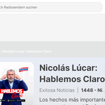
Nicolás Lúcar: Hablemos Claro
Nicolás Lúcar:
Hablemos Claro
Exitosa Noticias
|
1448 - Nicolás Lúcar: La gente de izquierda no tiene que buscar culpables, fue su incapacidad de juntarse
Los hechos más important