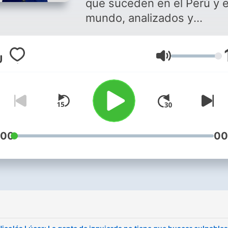
que suceden en el Perú y e
mundo, analizados y
comentados en Exitosa
Noticias por Nicolás Lúcar.
Lautstärke
:00
00