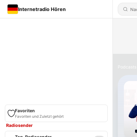
Internetradio Hören
Podcasts
Favoriten
Favoriten und Zuletzt gehört
Radiosender
Top-Radiosender