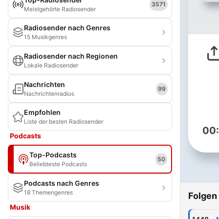
3571
Meistgehörte Radiosender
Radiosender nach Genres
15 Musikgenres
Radiosender nach Regionen
Lokale Radiosender
Nachrichten
99
Nachrichtenradios
Empfohlen
Liste der besten Radiosender
00
Podcasts
Top-Podcasts
50
Beliebteste Podcasts
Podcasts nach Genres
18 Themengenres
Folgen
Musik