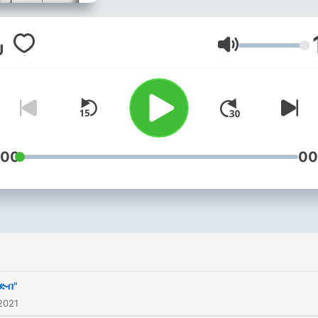
Lautstärke
:00
00
 ድብ"
2021