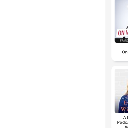
On
A 
Podca
W