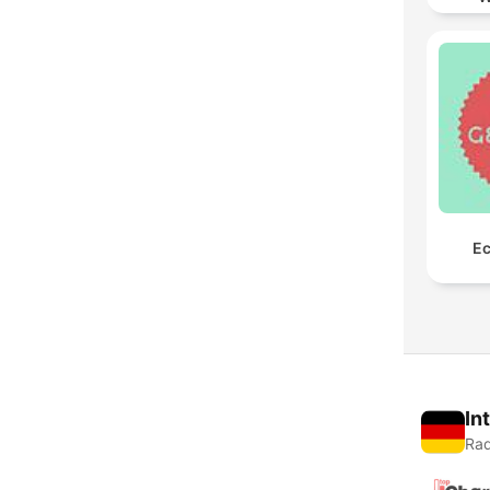
Ec
In
Rad