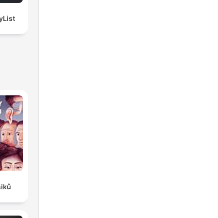
| PlayList
siků