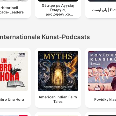
Θέατρο με Αγγελή
rbitorincii-
Γεωργία,
پلی لیست 
icade-Leaders
ραδιοφωνικά
θεατρικά έργα
Internationale Kunst-Podcasts
American Indian Fairy
ibro Una Hora
Povídky kla
Tales