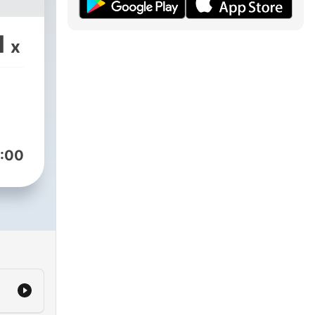
1
x
:00