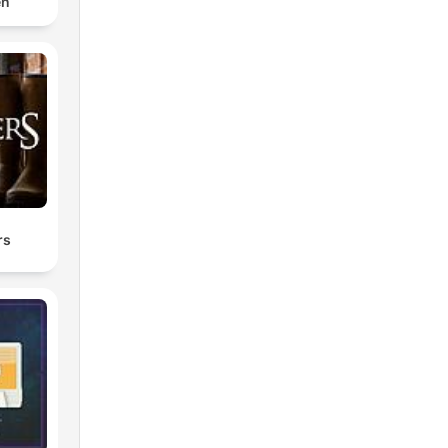
en
rs