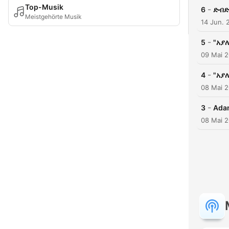
Top-Musik
-
6
ድብ
Meistgehörte Musik
14 Jun. 
-
5
"አያ
09 Mai 
-
4
"አያ
08 Mai 
-
3
Ada
08 Mai 