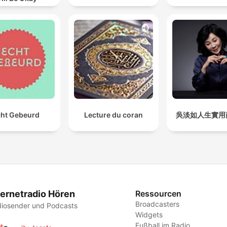
ht Gebeurd
Lecture du coran
吳淡如人生實用
ternetradio Hören
Ressourcen
Broadcasters
iosender und Podcasts
Widgets
Fußball im Radio