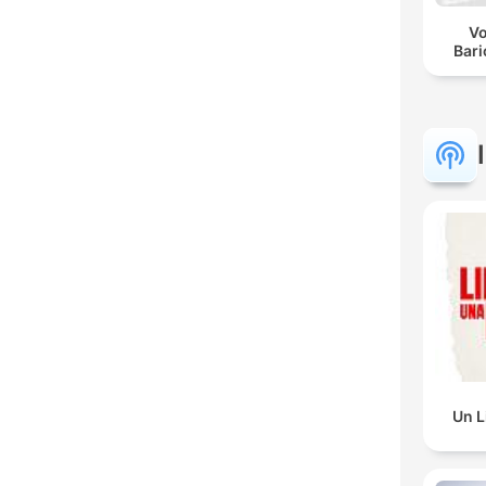
Vo
Bar
Un L