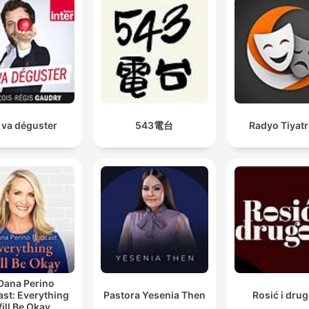
 va déguster
543電台
Radyo Tiyat
Dana Perino
st: Everything
Pastora Yesenia Then
Rosić i drug
ill Be Okay