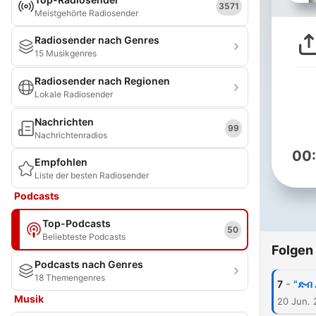
3571
Meistgehörte Radiosender
Radiosender nach Genres
15 Musikgenres
Radiosender nach Regionen
Lokale Radiosender
Nachrichten
99
Nachrichtenradios
00
Empfohlen
Liste der besten Radiosender
Podcasts
Top-Podcasts
50
Beliebteste Podcasts
Folgen
Podcasts nach Genres
18 Themengenres
-
7
"ድብ
Musik
20 Jun. 