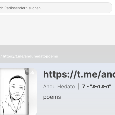
https://t.me/anduhedatopoems
https://t.me/a
Andu Hedato
|
7 - "ድብ ድብ"
poems