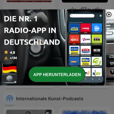
مفاهيم مع الكاتب سامر
عُمان عبر الزمان
إسلامبولي
APP HERUNTERLADEN
Θέατρο με Αγγελή
The Archers
Γεωργία, ραδιοφωνικά
θεατρικά έργα
Internationale Kunst-Podcasts