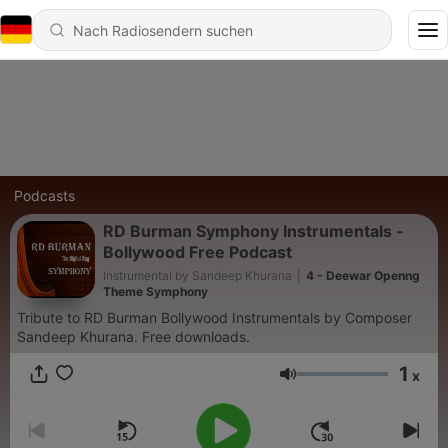
Podcasts
RD Burman Symphony Instrumentals -
Bollywood Free Podcast
Instrumental by Sandeep Khurana
|
4 - Deewar Openng
Theme Symphony
Tribute to RD Burman Bollywood Instrumentals by Composer
Sandeep Khurana. Free downloads.
1
x
Lautstärke