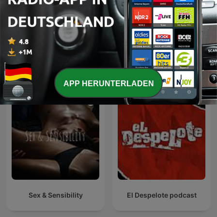
Kalk & Welk - Die
Kaulitz Hills - Senf aus
fabelhaften Boomer Boys
Hollywood
Internationale Komödien-Podcasts
APP HERUNTERLADEN
Sex & Sensibility
El Despelote podcast