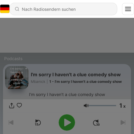
Podcasts
I'm sorry I haven't a clue comedy show
Mbanick
|
1 - I'm sorry I haven't a clue comedy show
I'm sorry I haven't a clue comedy show
1
x
Lautstärke