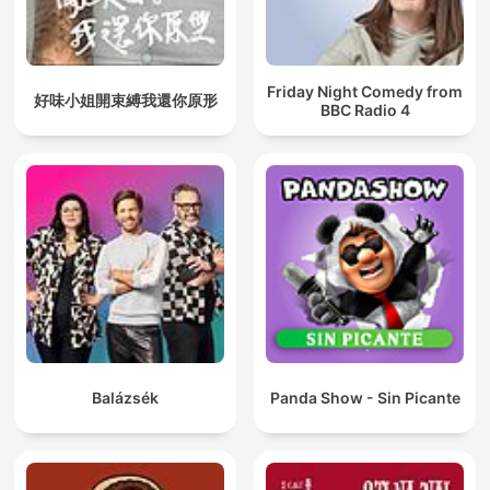
Friday Night Comedy from
好味小姐開束縛我還你原形
BBC Radio 4
Balázsék
Panda Show - Sin Picante