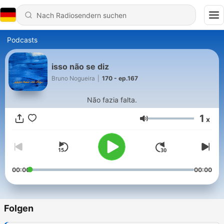
Podcasts
isso não se diz
Bruno Nogueira
|
170 - ep.167
Não fazia falta.
1
x
Lautstärke
00:00
00:00
Folgen