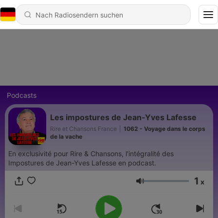
Podcasts
Les impostures de Jean-Yves Lafesse
Rire et Chansons France
|
1062 - Voyage dans le corps
de la vache
En exclusivité pour Rire & Chansons, l'intégralité des
Impostures de Jean-Yves Lafesse en podcast.
1
x
Lautstärke