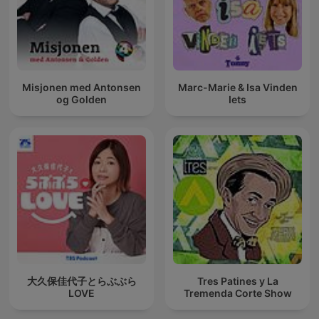
Misjonen med Antonsen
Marc-Marie & Isa Vinden
og Golden
Iets
大久保佳代子とらぶぶら
Tres Patines y La
LOVE
Tremenda Corte Show