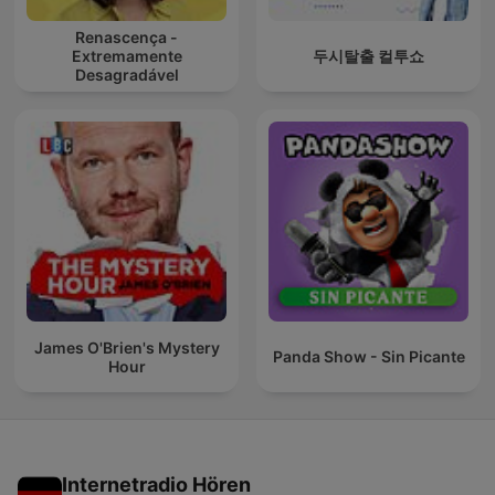
Renascença -
Extremamente
두시탈출 컬투쇼
Desagradável
James O'Brien's Mystery
Panda Show - Sin Picante
Hour
Internetradio Hören