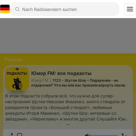
Podcasts
Юмор FM: все подкасты
Юмор FM
|
1122 - Шутки Шоу – Подарочки - не
отдарочки? Что вы или вас просили вернуть после
ссоры/расставания? – 30.06.2026
В этом подкасте собрали всё, что нужно для супер-
настроения! Шутки Николая Фоменко, много стендапа от
резидентов проекта «Большой стендап», любимые
анекдоты Игоря Маменко, «Шутки Шоу: интервью со
звёздами», «Нерекламу» и многое другое! Слушайте Юмор
FM, переслушивайте в подкастах и подписывайтесь на нас!
https://vk.com/veseloeradio
1