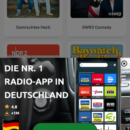
Gemischtes Hack
SWR3 Comedy
NDR 2 - Wir sind die
Baywatch Berlin
Freeses