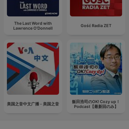
The Last Word with
Gość Radia ZET
Lawrence O’Donnell
飯田浩司のOK! Cozy up！
美国之音中文广播 - 美国之音
Podcast【最新回のみ】