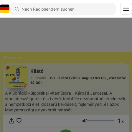
Podcasts
Kilátó
Klubrádió
|
68 - Kilátó (2026. augusztus 06., csütörtök
14:00)
A Klubrádió külpolitikai vitaműsora - Kárpáti Jánossal. A
stúdióbeszélgetés résztvevői többféle nézőpontból értelmezik
a nemzetközi élet időszerű kérdéseit, fejleményeit, és azok
Magyarországra gyakorolt hatását.
1
x
Lautstärke