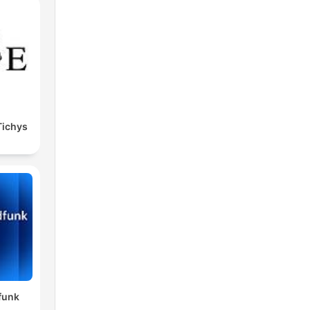
Tichys
funk