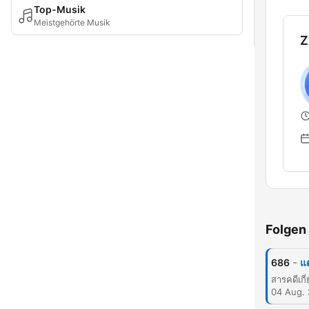
Top-Musik
Meistgehörte Musik
Z
Folgen
-
686
แ
04 Aug.