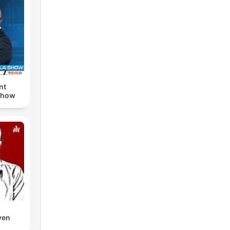
nt
Show
ven