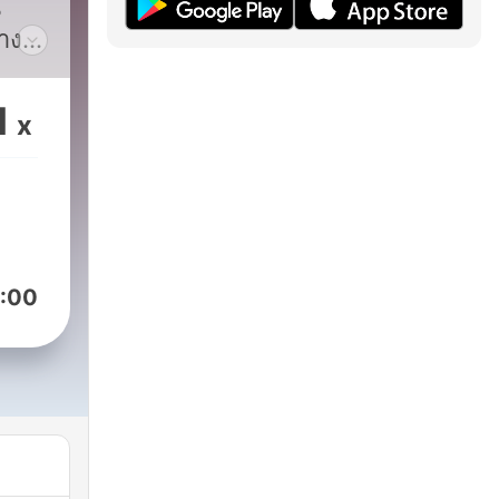
น
่างๆ
ุณฟัง
1
x
:00