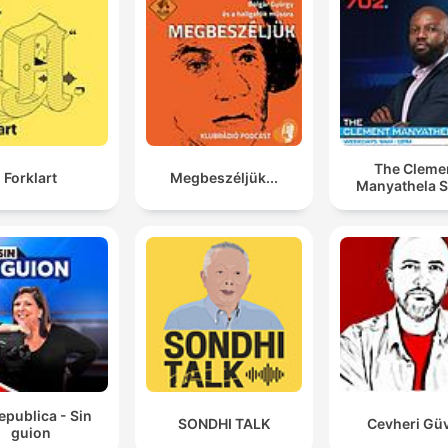
The Cleme
Forklart
Megbeszéljük...
Manyathela 
epublica - Sin
SONDHI TALK
Cevheri Gü
guion