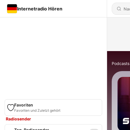
Internetradio Hören
Podcasts
Favoriten
Favoriten und Zuletzt gehört
Radiosender
Top-Radiosender