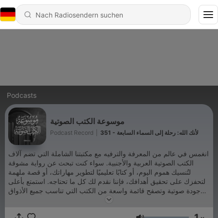
Podcasts
موسوعة الكتب الصوتية
Podcast Record
|
351 - لأنك الله: رحلة إلى السماء السابعة
انغمس في عالم من المعرفة والترفيه مع مكتبتنا الشاملة التي تضم آلاف
الكتب الصوتية العربية والأجنبية. سواء كنت تبحث عن رواية مشوقة
لتُنسيك هموم اليوم، أو كتابًا تعليميًا لتطوير مهاراتك، أو قصة ملهمة
لتحفزك على تحقيق أهدافك، فإننا نقدم لك كل ما تحتاجه. استمتع بأعلى
جودة صوتية وتصفح قائمة واسعة من الكتب التي تناسب جميع الأذواق
والأعمار. اشترك الآن واستكشف عالمًا جديدًا من المعرفة والمتعة.
Podcast Record
1