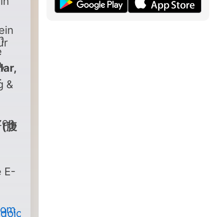
in
ein
n
ür
e
,
lar,
.
g &
zen,
. (腹
e E-
com
hdojo.com