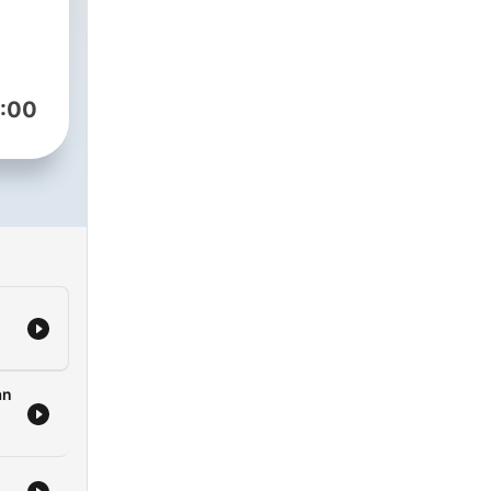
nd
:00
an