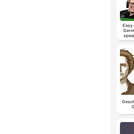
Easy
Germ
spea
Mut
Gesch
G