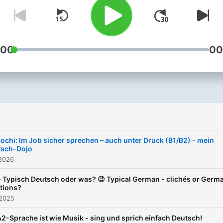
Weitergabe oder
kommerzielle Nutzung si
strengstens untersagt.
:00
00
ochi: Im Job sicher sprechen – auch unter Druck (B1/B2) - mein
tsch-Dojo
 2026
 Typisch Deutsch oder was? 😉 Typical German - clichés or Germ
itions?
 2025
2-Sprache ist wie Musik - sing und sprich einfach Deutsch!