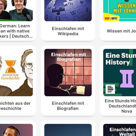
 German: Learn
Einschlafen mit
an with native
Wissen mit J
Wikipedia
kers | Deutsch
lernen mit
tersprachlern
Eine Stunde Hi
ichten aus der
Einschlafen mit
Deutschland
eschichte
Biografien
Nova