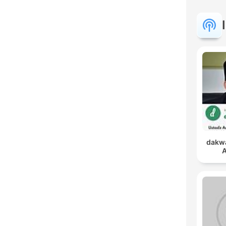
dakwa
A