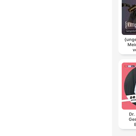
{unge
Mei
v
Dr.
Ges