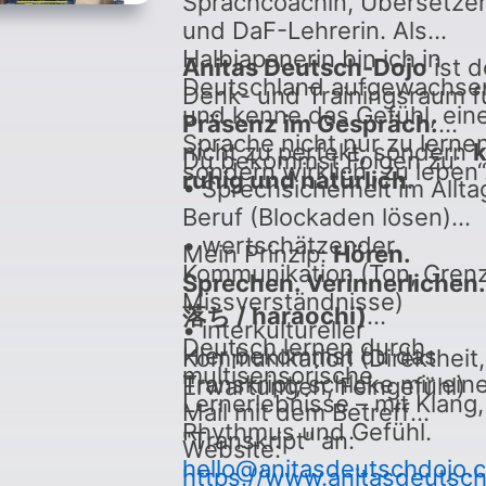
Sprachcoachin, Übersetzer
und DaF-Lehrerin. Als
Halbjapanerin bin ich in
Anitas Deutsch-Dojo
ist d
Deutschland aufgewachse
Denk- und Trainingsraum f
und kenne das Gefühl, ein
Präsenz im Gespräch:
Sprache nicht nur zu lernen
nicht zu perfekt, sondern
k
Du bekommst Folgen zu:
sondern wirklich „zu leben“
ruhig und natürlich
.
• Sprechsicherheit im Allta
Beruf (Blockaden lösen)
• wertschätzender
Mein Prinzip:
Hören.
Kommunikation (Ton, Gren
Sprechen. Verinnerlichen
Missverständnisse)
落ち / haraochi)
• interkultureller
Deutsch lernen durch
Hier bekommst du das
Kommunikation (Direktheit,
multisensorische
Transkript; schicke mir ein
Erwartungen, Feingefühl)
Lernerlebnisse – mit Klang,
Mail mit dem Betreff
Rhythmus und Gefühl.
"Transkript" an:
Website:
hello@anitasdeutschdojo.
https://www.anitasdeutsc