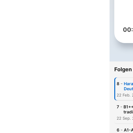
00
Folgen
-
8
Hara
Deu
22 Feb.
-
7
B1++
trad
22 Sep.
-
6
A1-A