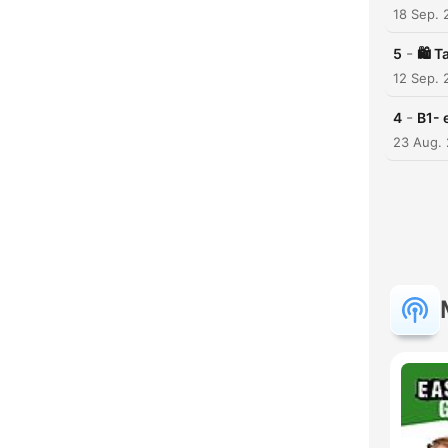
18 Sep. 
-
5
🛍️ 
12 Sep. 
-
4
B1- 
23 Aug.