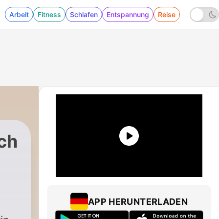
Arbeit
Fitness
Schlafen
Entspannung
Reise
ch
|
8 - Haraochi: Im Job sicher sprechen 
APP HERUNTERLADEN