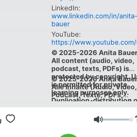
LinkedIn:
www.linkedin.com/in/anita
bauer
YouTube:
https://www.youtube.com
© 2025-2026 Anita Bauer
All content (audio, video,
podcast, texts, PDFs) is
protected by copyright. U
© 2025-2026 Anita Bauer
is permitted for private
Alle Inhalte (Audio, Video,
learning purposes only.
Podcast, Texte, PDFs,
Duplication, distribution 
interaktive Aufgaben) sin
commercial use is prohibi
urheberrechtlich geschüt
Nutzung nur für private
Lautstärke
Lernzwecke und privaten
Gebrauch. Vervielfältigun