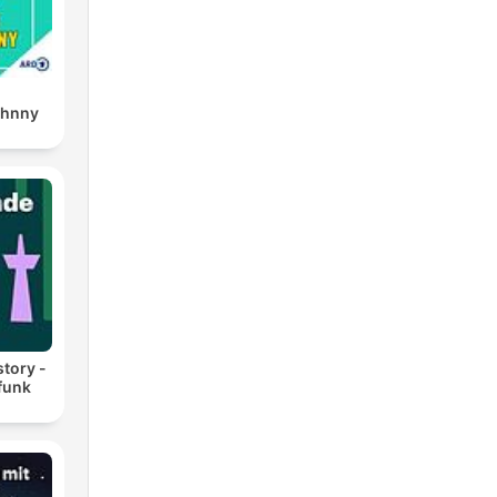
ohnny
story -
funk