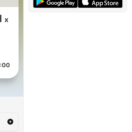
1
x
:00