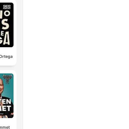
Ortega
ummet