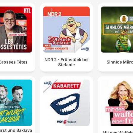
NDR 2 - Frühstück bei
Grosses Têtes
Sinnlos Mär
Stefanie
rst und Baklava
Mit den Waffel