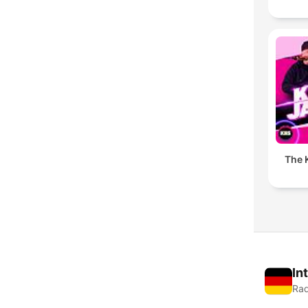
The K
In
Rad