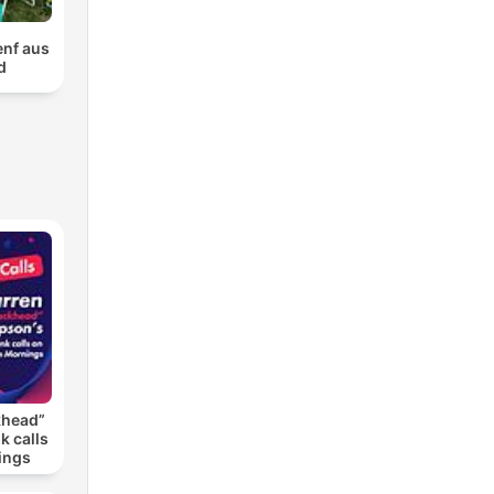
Senf aus
d
khead”
k calls
ings