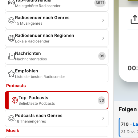
3571
Meistgehörte Radiosender
Radiosender nach Genres
15 Musikgenres
Radiosender nach Regionen
Lokale Radiosender
Nachrichten
99
Nachrichtenradios
00
Empfohlen
Liste der besten Radiosender
Podcasts
Top-Podcasts
50
Beliebteste Podcasts
Folgen
Podcasts nach Genres
18 Themengenres
-
710
La
Musik
31 Dez. 