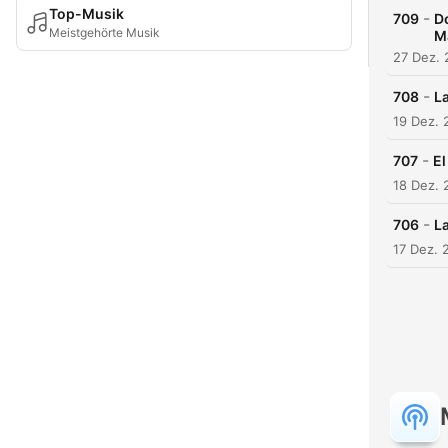
Top-Musik
-
709
D
Meistgehörte Musik
M
27 Dez.
-
708
L
19 Dez. 
-
707
El
18 Dez. 
-
706
L
17 Dez. 