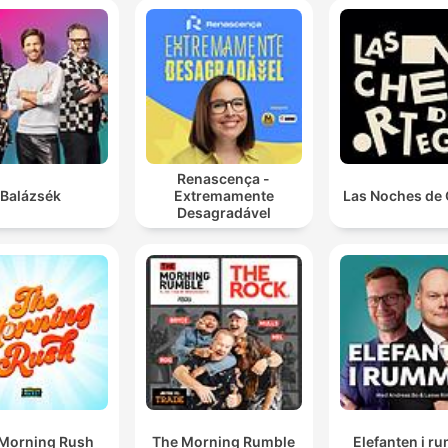
Renascença -
Balázsék
Extremamente
Las Noches de 
Desagradável
Morning Rush
The Morning Rumble
Elefanten i r