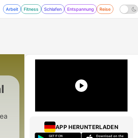
Arbeit
Fitness
Schlafen
Entspannung
Reise
l
|
710 - Las Misiones – Los cuentos de Pa
dea
APP HERUNTERLADEN