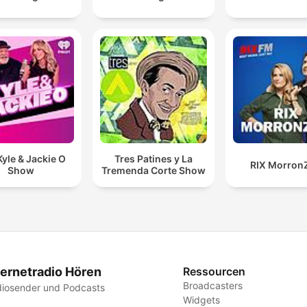
yle & Jackie O
Tres Patines y La
RIX Morron
Show
Tremenda Corte Show
ternetradio Hören
Ressourcen
Broadcasters
iosender und Podcasts
Widgets