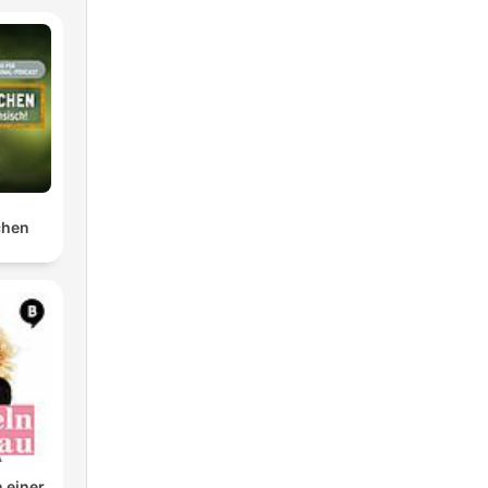
chen
n einer