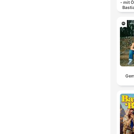
- mit 
Basti
Gem