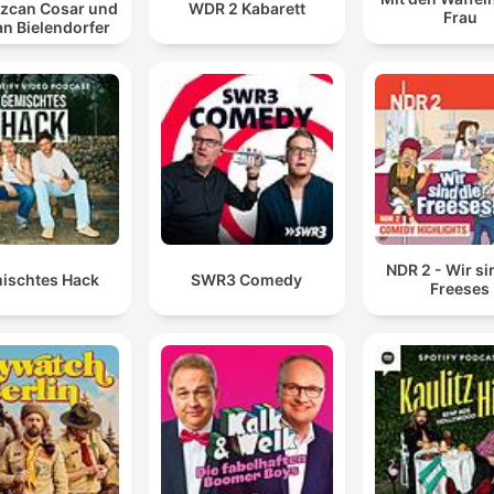
Özcan Cosar und
WDR 2 Kabarett
Frau
an Bielendorfer
NDR 2 - Wir si
ischtes Hack
SWR3 Comedy
Freeses