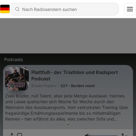
Podcasts
Plattfuß- der Triathlon und Radsport
Podcast
Brüder Popken
|
327 - Berührt mich!
Zwei Brüder, null Talent, aber jede Menge Ausdauer. Hannes
und Lasse quatschen sich Woche für Woche durch den
Wahnsinn des Ausdauersports. Vom verkorksten Training über
fragwürdige Ernährungsexperimente bis zu mittelmäßigen
Rennen – hier erfährst du alles, was zwischen Sofa und
Startlinie passiert. Jede Woche neu, niemals perfekt, manchmal
albern, aber immer mit der besten Absicht: durchkommen. Und
1