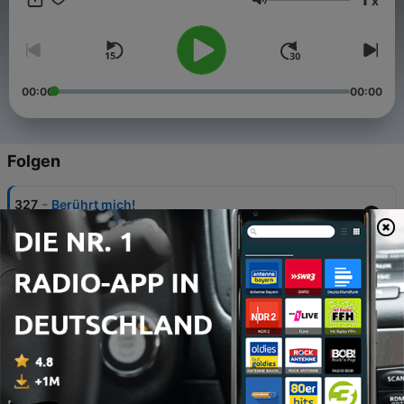
x
feiern, was sonst keiner feiert – den ganz normalen
Lautstärke
Durchschnitt.
00:00
00:00
Folgen
-
327
Berührt mich!
30 Jul. 2026
-
326
Es wird am Stuhl gerüttelt!
23 Jul. 2026
-
325
Männertitten am Backshop
17 Jul. 2026
-
324
PEINLICH PEINLICH PEINLICH
09 Jul. 2026