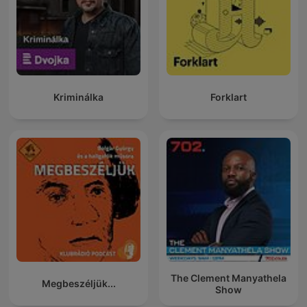
Kriminálka
Forklart
The Clement Manyathela
Megbeszéljük...
Show