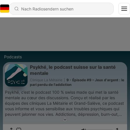
Podcasts
Psykhé, le podcast suisse sur la santé
mentale
Clinique La Métairie
|
9 - Épisode #9 – Jeux d'argent : le
pari perdu de l'addiction
Psykhé, c’est le podcast 100 % swiss made qui met la santé
mentale au cœur des discussions. Conçu et réalisé par les
équipes des cliniques La Métairie et Grand-Salève, ce podcast
vous informe et vous sensibilise aux troubles psychiques qui
peuvent jalonner nos vies. Addictions, dépression, burn-out,
troubles bipolaires, schizophrénie, angoisses, anxiété… Autant
de sujets essentiels abordés à travers des témoignages de