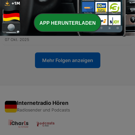
-
6
Épisode #6 – EDVO & La Métairie : deux regards sur
le rétablissement pour une même méthode
04 Nov. 2025
APP HERUNTERLADEN
-
5
Épisode #5 - Dépendance affective : l’addiction
invisible qui détruit en silence
07 Okt. 2025
Mehr Folgen anzeigen
Internetradio Hören
Radiosender und Podcasts