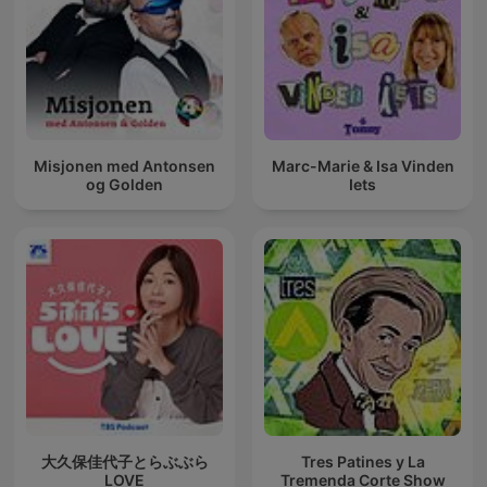
Misjonen med Antonsen
Marc-Marie & Isa Vinden
og Golden
Iets
大久保佳代子とらぶぶら
Tres Patines y La
LOVE
Tremenda Corte Show