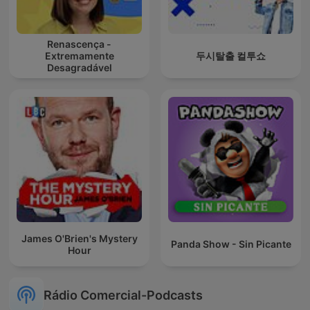
Renascença -
Extremamente
두시탈출 컬투쇼
Desagradável
James O'Brien's Mystery
Panda Show - Sin Picante
Hour
Rádio Comercial-Podcasts