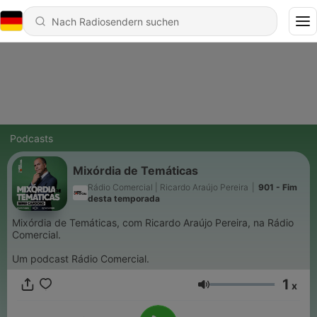
Podcasts
Mixórdia de Temáticas
Rádio Comercial | Ricardo Araújo Pereira
|
901 - Fim
desta temporada
Mixórdia de Temáticas, com Ricardo Araújo Pereira, na Rádio
Comercial.
Um podcast Rádio Comercial.
1
x
Lautstärke