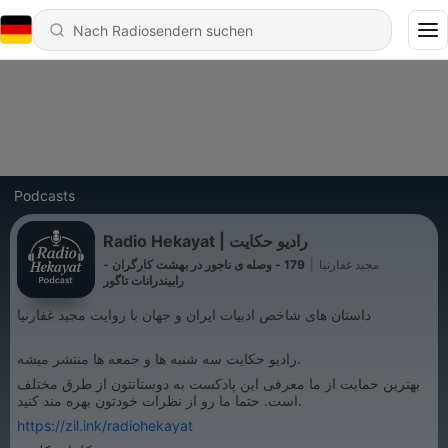
Podcasts
Radio Hekayat | رادیو حکایت
مجید غفارنیا
|
179 - وصله ی ناجور در بهشت کارگران -
رابیندرانات تاگور
داستان های شاخص ادبیات ایران و جهان با روایت مجید غفارنیا
رادیو حکایت سه شنبه ها و جمعه ها منتشر میشه.
بهترین حمایت از ما معرفی این پادکست به دوستانتون از طرق مختلف
است. حتما ما رو از نظرات خودتون بهره مند کنید.
https://zil.ink/radiohekayat