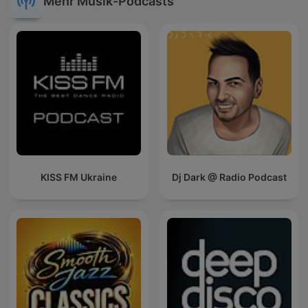
Mehr Musik-Podcasts
کلکسیونر ، جان فاولز ، نسیم مرعشی ، شاگرد قصاب ، پاتریک مک کیب
، آلن دو باتن ، هیاهوی زمان ، جولین بارنز ، جان کندی تول ، بالاخره یه
روز قشنگ حرف می زنم ، دیوید سداریس ، بانوی میزبان ، به کی سلام
کنم، بامداد خمار فتانه حاج سید جوادی
KISS FM Ukraine
Dj Dark @ Radio Podcast