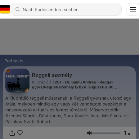
Podcasts
Reggeli személy
Klubrádió
|
1261 - Dr. Samu Andrea – Reggeli
gyors/Reggeli személy (2026. augusztus 06.,
csütörtök 09:05)
A Klubrádió reggeli műsorának, a Reggeli gyorsnak utolsó egy
órája, melyben mindig egy vagy két vendéggel beszélget a
műsorvezető aktuális és fontos témákról. Műsorvezetők:
Szénási Sándor, Dési János, Para-Kovács Imre, Mérő Vera és
Pálinkás-Szüts Róbert.
1
x
Lautstärke