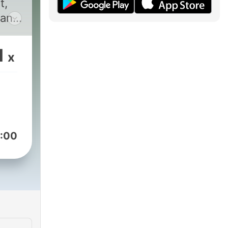
t,
land
ihn
1
x
ie
pt
f
n
:00
d
e
s,
r