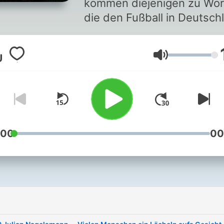
kommen diejenigen zu Wor
Hellmann
die den Fußball in Deutsch
gestalten. Die ihn prägen, 
erlebbar machen, über ihn
Lautstärke
diskutieren, selber spielen,
coachen und verhandeln, d
ihn in dieser Form überhau
erst möglich machen. In der
ersten Staffel haben wir au
die EM 2024 geschaut, de
:00
00
Weg hin zum Turnier im
eigenen Land begleitet un
dafür mit Fußballgrößen wi
Rudi Völler, Lothar Matthäu
Jogi Löw und Aki Watzke
gesprochen. Aber auch de