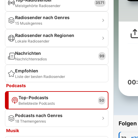
3571
Meistgehörte Radiosender
Radiosender nach Genres
15 Musikgenres
Radiosender nach Regionen
Lokale Radiosender
Nachrichten
99
Nachrichtenradios
Empfohlen
Liste der besten Radiosender
00
Podcasts
Top-Podcasts
50
Beliebteste Podcasts
Podcasts nach Genres
18 Themengenres
Folgen
Musik