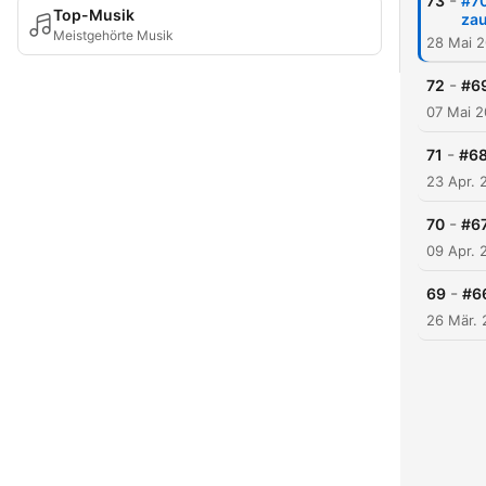
-
73
#70
Top-Musik
za
Meistgehörte Musik
28 Mai 
-
72
#69
07 Mai 
-
71
#68
23 Apr. 
-
70
#67
09 Apr. 
-
69
#66
26 Mär.