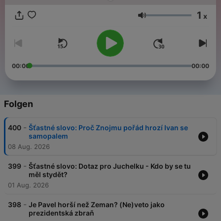
1
x
Lautstärke
00:00
00:00
Folgen
-
400
Šťastné slovo: Proč Znojmu pořád hrozí Ivan se
samopalem
08 Aug. 2026
-
399
Šťastné slovo: Dotaz pro Juchelku - Kdo by se tu
měl stydět?
01 Aug. 2026
-
398
Je Pavel horší než Zeman? (Ne)veto jako
prezidentská zbraň