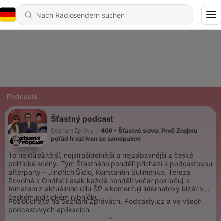
Podcasts
Šťastný podcast
Seznam Zprávy
|
400 - Šťastné slovo: Proč Znojmu
pořád hrozí Ivan se samopalem
To nejdůležitější, nejstrašidelnější a nejzábavnější z české
politické scény. Tým Šťastného pondělí přichází s podcastovou
afterparty – Jindřich Šídlo, Konstantin Sulimenko, Tereza
Povolná a Ondřej Lasák každé pondělí večer pokračují s
tématem z aktuálního dílu ŠP a komentují internetový bizár v
českém politickém rybníčku.
Poslouchejte na Seznam Zprávách, Podcasty.cz a ve všech
podcastových aplikacích.