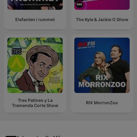
Elefanten i rummet
The Kyle & Jackie O Show
Tres Patines y La
RIX MorronZoo
Tremenda Corte Show