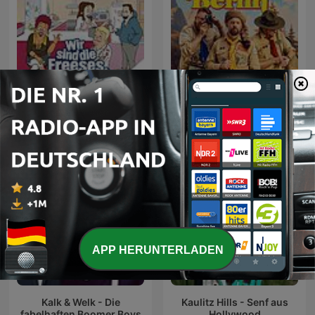
NDR 2 - Wir sind die
Baywatch Berlin
Freeses
APP HERUNTERLADEN
Kalk & Welk - Die
Kaulitz Hills - Senf aus
fabelhaften Boomer Boys
Hollywood