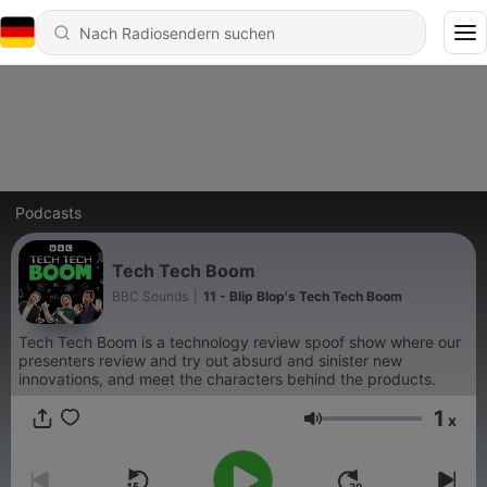
Podcasts
Tech Tech Boom
BBC Sounds
|
11 - Blip Blop's Tech Tech Boom
Tech Tech Boom is a technology review spoof show where our
presenters review and try out absurd and sinister new
innovations, and meet the characters behind the products.
1
x
Lautstärke